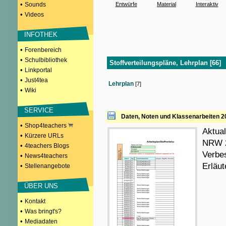
•
Sounds
Entwürfe
Material
Interaktiv
•
Videos
INFOTHEK
•
Forenbereich
•
Schulbibliothek
Stoffverteilungspläne, Lehrplan [66]
•
Linkportal
•
Just4tea
Lehrplan
[7]
•
Wiki
SERVICE
Daten, Noten und Klassenarbeiten 20
•
Shop4teachers
Aktual
•
Kürzere URLs
NRW 2
•
4teachers Blogs
Verbe
•
News4teachers
Erläut
•
Stellenangebote
ÜBER UNS
•
Kontakt
•
Was bringt's?
•
Mediadaten