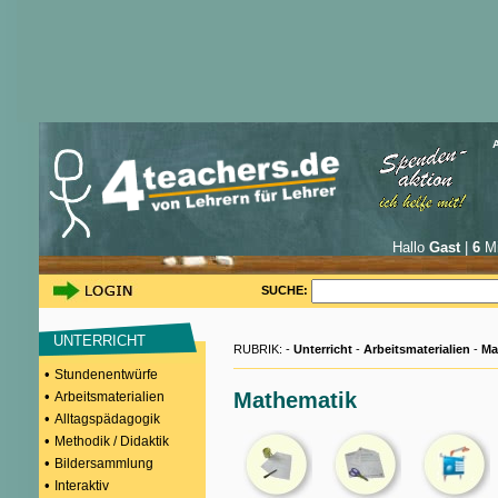
Hallo
Gast
|
6
Mi
SUCHE:
UNTERRICHT
RUBRIK: -
Unterricht
-
Arbeitsmaterialien
-
Ma
•
Stundenentwürfe
•
Mathematik
Arbeitsmaterialien
•
Alltagspädagogik
•
Methodik / Didaktik
•
Bildersammlung
•
Interaktiv