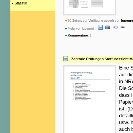
•
Statistik
80 Seiten, zur Verfügung gestellt von
lupenre
Mehr von lupenrein:
Kommentare
: 1
Zentrale Prüfungen Stoffübersicht 
Eine S
auf di
in NR
Die Sc
dass 
Papier
ist. (
detail
usw. h
auch b