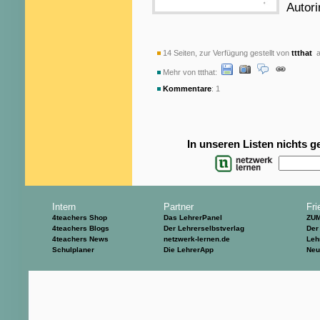
Autori
14 Seiten, zur Verfügung gestellt von
ttthat
a
Mehr von ttthat:
Kommentare
: 1
In unseren Listen nichts 
Intern
Partner
Fri
4teachers Shop
Das LehrerPanel
ZU
4teachers Blogs
Der Lehrerselbstverlag
Der
4teachers News
netzwerk-lernen.de
Leh
Schulplaner
Die LehrerApp
Neu