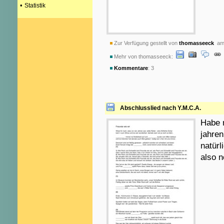
•
Statistik
Zur Verfügung gestellt von
thomasseeck
am 
Mehr von thomasseeck:
Kommentare
: 3
Abschlusslied nach Y.M.C.A.
Habe 
jahre
natür
also n