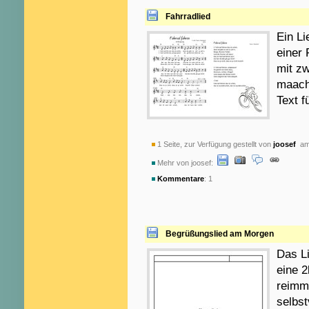
Fahrradlied
Ein Li
einer
mit zw
maacht
Text f
1 Seite, zur Verfügung gestellt von
joosef
am 
Mehr von joosef:
Kommentare
: 1
Begrüßungslied am Morgen
Das Li
eine 2
reimm
selbst