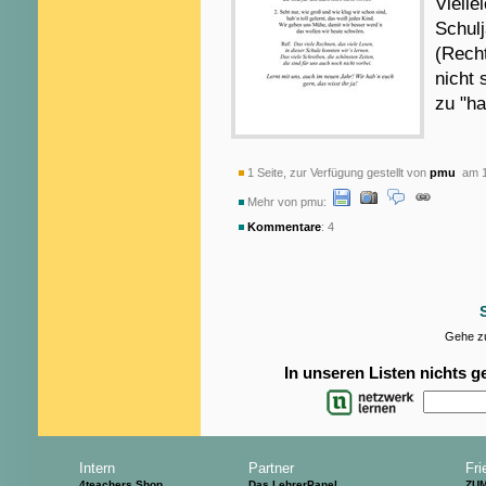
Vielle
Schul
(Rech
nicht
zu "ha
1 Seite, zur Verfügung gestellt von
pmu
am 1
Mehr von pmu:
Kommentare
: 4
Gehe zu
In unseren Listen nichts 
Intern
Partner
Fri
4teachers Shop
Das LehrerPanel
ZU