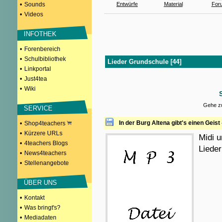
•
Sounds
Entwürfe
Material
For
•
Videos
INFOTHEK
•
Forenbereich
•
Schulbibliothek
Lieder Grundschule [44]
•
Linkportal
•
Just4tea
•
Wiki
Gehe zu
SERVICE
•
In der Burg Altena gibt's einen Geis
Shop4teachers
•
Kürzere URLs
Midi u
•
4teachers Blogs
Lieder
•
News4teachers
•
Stellenangebote
ÜBER UNS
•
Kontakt
•
Was bringt's?
•
Mediadaten