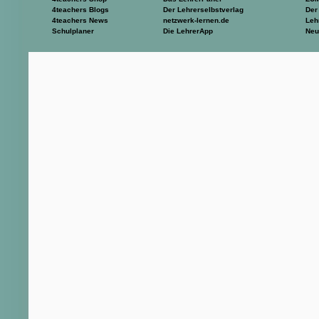
4teachers Blogs
Der Lehrerselbstverlag
Der
4teachers News
netzwerk-lernen.de
Leh
Schulplaner
Die LehrerApp
Neu