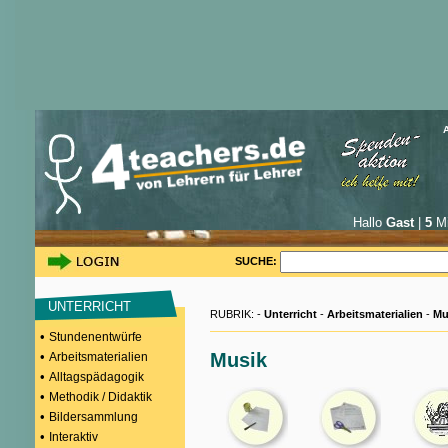
Hallo
Gast
|
5
Mi
SUCHE:
UNTERRICHT
RUBRIK: -
Unterricht
-
Arbeitsmaterialien
-
Mu
•
Stundenentwürfe
•
Musik
Arbeitsmaterialien
•
Alltagspädagogik
•
Methodik / Didaktik
•
Bildersammlung
•
Interaktiv