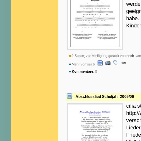
werden
geeign
habe. 
Kinder
2 Seiten, zur Verfügung gestellt von
sscb
am 
Mehr von sscb:
Kommentare
: 0
Abschlusslied Schuljahr 2005/06
cilia 
http:/
versc
Lieder
Friede