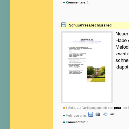
Kommentare
: 1
Schuljahresabschlusslied
Neuer 
Habe e
Melodi
zweite
schne
klapp
1 Seite, zur Verfügung gestellt von
pmu
am 3
Mehr von pmu:
Kommentare
: 1