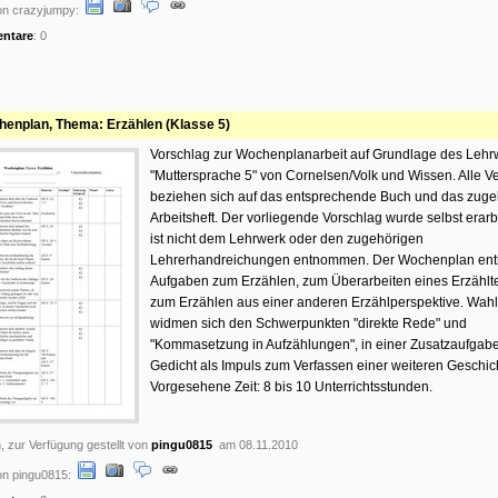
on crazyjumpy:
ntare
: 0
enplan, Thema: Erzählen (Klasse 5)
Vorschlag zur Wochenplanarbeit auf Grundlage des Lehr
"Muttersprache 5" von Cornelsen/Volk und Wissen. Alle V
beziehen sich auf das entsprechende Buch und das zuge
Arbeitsheft. Der vorliegende Vorschlag wurde selbst erarb
ist nicht dem Lehrwerk oder den zugehörigen
Lehrerhandreichungen entnommen. Der Wochenplan ent
Aufgaben zum Erzählen, zum Überarbeiten eines Erzählt
zum Erzählen aus einer anderen Erzählperspektive. Wah
widmen sich den Schwerpunkten "direkte Rede" und
"Kommasetzung in Aufzählungen", in einer Zusatzaufgabe 
Gedicht als Impuls zum Verfassen einer weiteren Geschich
Vorgesehene Zeit: 8 bis 10 Unterrichtsstunden.
, zur Verfügung gestellt von
pingu0815
am 08.11.2010
n pingu0815: