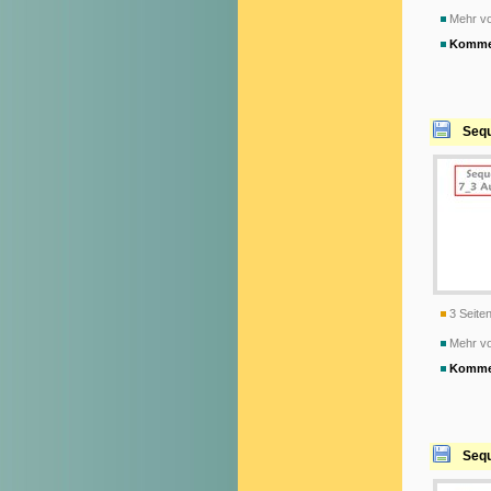
Mehr vo
Komme
Sequ
3 Seiten
Mehr v
Komme
Sequ