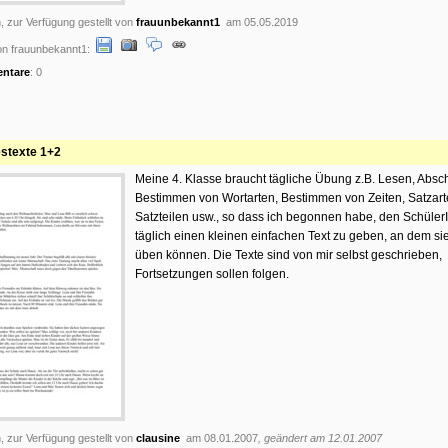
, zur Verfügung gestellt von
frauunbekannt1
am 05.05.2019
n frauunbekannt1:
ntare
: 0
stexte 1+2
Meine 4. Klasse braucht tägliche Übung z.B. Lesen, Absc
Bestimmen von Wortarten, Bestimmen von Zeiten, Satzart
Satzteilen usw., so dass ich begonnen habe, den Schüler
täglich einen kleinen einfachen Text zu geben, an dem sie
üben können. Die Texte sind von mir selbst geschrieben,
Fortsetzungen sollen folgen.
, zur Verfügung gestellt von
clausine
am 08.01.2007
, geändert am 12.01.2007