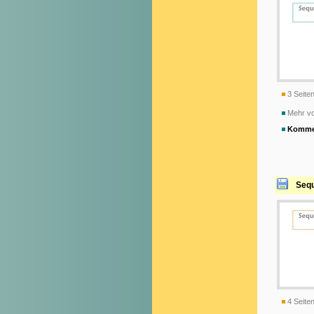
3 Seiten
Mehr v
Komme
Sequ
4 Seiten