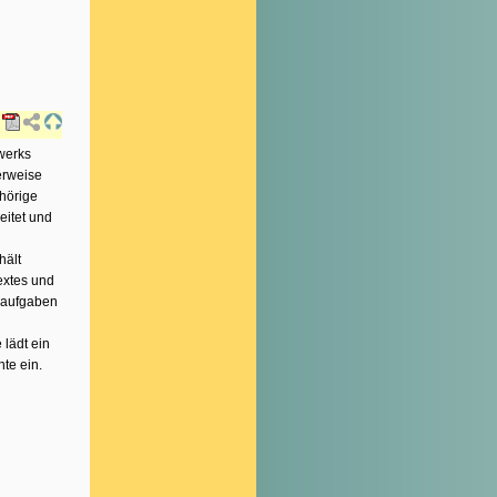
werks
erweise
hörige
eitet und
hält
extes und
laufgaben
lädt ein
te ein.