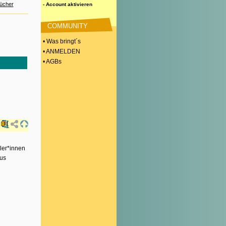
ücher
- Account aktivieren
COMMUNITY
• Was bringt´s
• ANMELDEN
• AGBs
ler*innen
aus