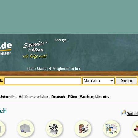
Anzeige:
Hallo
Gast
|
4
Mitglieder online
E:
Unterricht
-
Arbeitsmaterialien
-
Deutsch
-
Pläne
-
Wochenpläne etc.
ch
Redakt