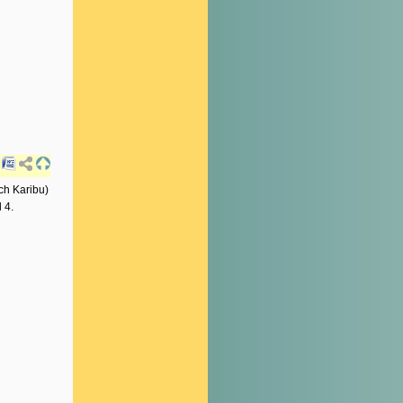
ch Karibu)
 4.