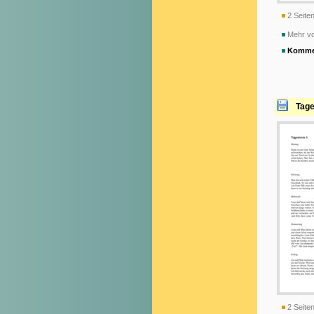
2 Seiten
Mehr vo
Komme
Tage
2 Seiten