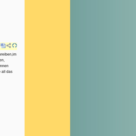
hreiben,im
en,
Innen
 all das