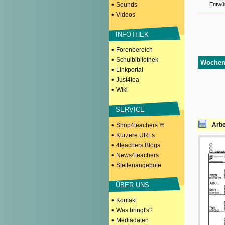
•
Sounds
Entwü
•
Videos
INFOTHEK
•
Forenbereich
•
Schulbibliothek
Wochenp
•
Linkportal
•
Just4tea
•
Wiki
SERVICE
•
Arbe
Shop4teachers
•
Kürzere URLs
•
4teachers Blogs
•
News4teachers
•
Stellenangebote
ÜBER UNS
•
Kontakt
•
Was bringt's?
•
Mediadaten