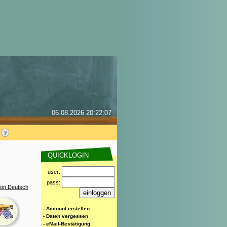
06.08.2026 20:22:07
QUICKLOGIN
user:
pass:
ion Deutsch
- Account erstellen
- Daten vergessen
- eMail-Bestätigung