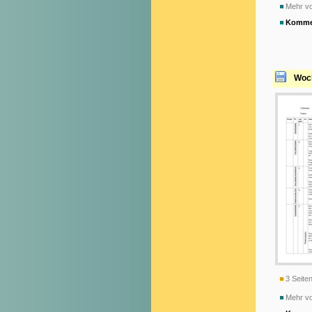
Mehr v
Komme
Woch
3 Seiten
Mehr vo