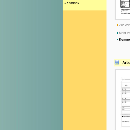
•
Statistik
Zur Verf
Mehr vo
Komme
Arbe