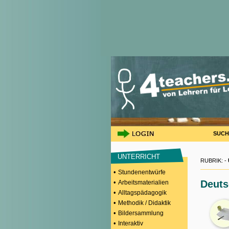
SUCH
UNTERRICHT
RUBRIK: -
•
Stundenentwürfe
•
Deuts
Arbeitsmaterialien
•
Alltagspädagogik
•
Methodik / Didaktik
•
Bildersammlung
•
Interaktiv