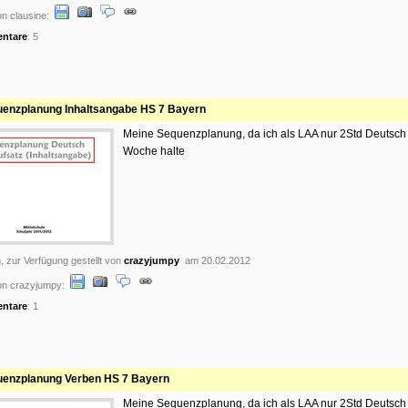
n clausine:
ntare
: 5
enzplanung Inhaltsangabe HS 7 Bayern
Meine Sequenzplanung, da ich als LAA nur 2Std Deutsch
Woche halte
, zur Verfügung gestellt von
crazyjumpy
am 20.02.2012
on crazyjumpy:
ntare
: 1
enzplanung Verben HS 7 Bayern
Meine Sequenzplanung, da ich als LAA nur 2Std Deutsch