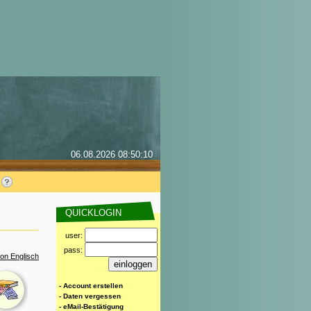
06.08.2026 08:50:10
QUICKLOGIN
user:
pass:
on Englisch
- Account erstellen
- Daten vergessen
- eMail-Bestätigung