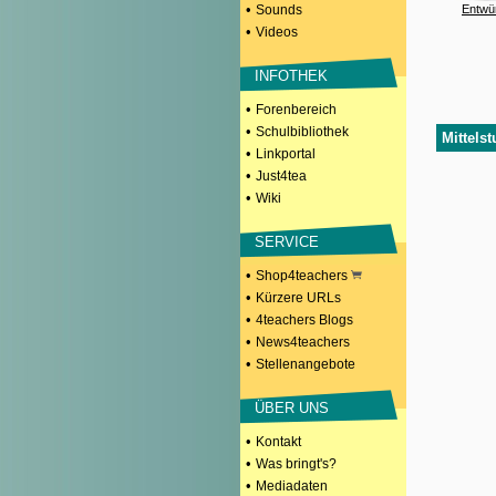
•
Sounds
Entwü
•
Videos
INFOTHEK
•
Forenbereich
•
Schulbibliothek
Mittels
•
Linkportal
•
Just4tea
•
Wiki
SERVICE
•
Shop4teachers
•
Kürzere URLs
•
4teachers Blogs
•
News4teachers
•
Stellenangebote
ÜBER UNS
•
Kontakt
•
Was bringt's?
•
Mediadaten