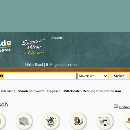
Anzeige:
Hallo
Gast
|
6
Mitglieder online
E:
Unterricht
-
Stundenentwürfe
-
Englisch
-
Mittelstufe - Reading Comprehension
sch
Redakti