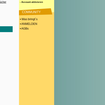
ücher
- Account aktivieren
COMMUNITY
• Was bringt´s
• ANMELDEN
• AGBs