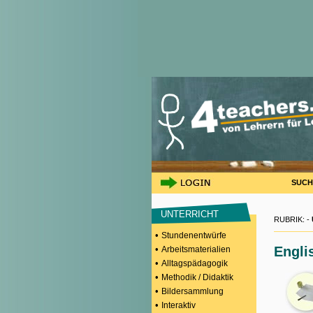
SUCH
UNTERRICHT
RUBRIK: -
•
Stundenentwürfe
•
Engli
Arbeitsmaterialien
•
Alltagspädagogik
•
Methodik / Didaktik
•
Bildersammlung
•
Interaktiv