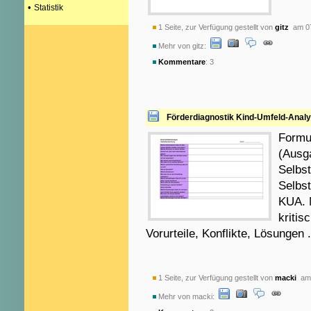
•
Statistik
1 Seite, zur Verfügung gestellt von
gitz
am 07
Mehr von gitz:
Kommentare
: 3
Förderdiagnostik Kind-Umfeld-Anal
Formu
(Ausga
Selbs
Selbs
KUA. M
kritis
Vorurteile, Konflikte, Lösungen .
1 Seite, zur Verfügung gestellt von
macki
am 
Mehr von macki: