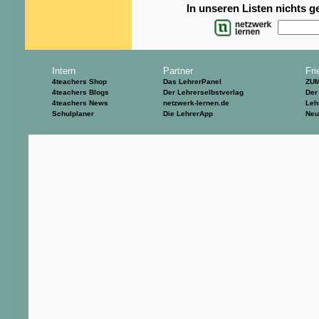
In unseren Listen nichts 
Intern
Partner
Fri
4teachers Shop
Das LehrerPanel
ZU
4teachers Blogs
Der Lehrerselbstverlag
Der
4teachers News
netzwerk-lernen.de
Leh
Schulplaner
Die LehrerApp
Neu