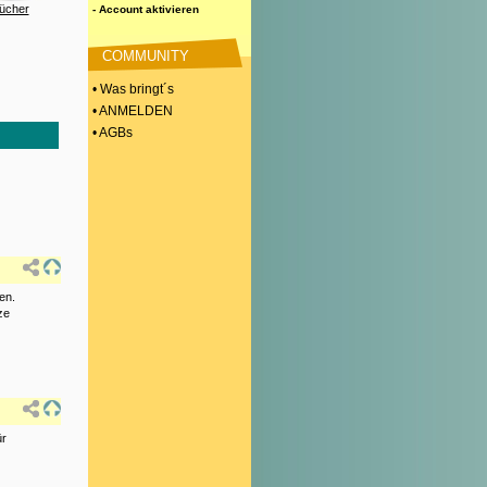
ücher
- Account aktivieren
COMMUNITY
• Was bringt´s
• ANMELDEN
• AGBs
en.
ze
ür