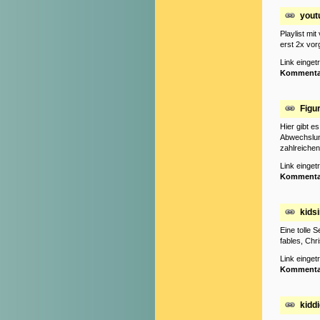
yout
Playlist mi
erst 2x vor
Link einge
Kommenta
Figu
Hier gibt e
Abwechslung
zahlreiche
Link einge
Kommenta
kids
Eine tolle S
fables, Chr
Link einge
Kommenta
kidd