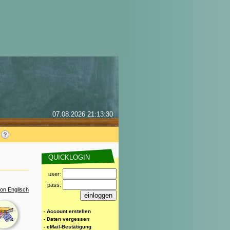
07.08.2026 21:13:30
QUICKLOGIN
user:
pass:
on Englisch
- Account erstellen
- Daten vergessen
- eMail-Bestätigung