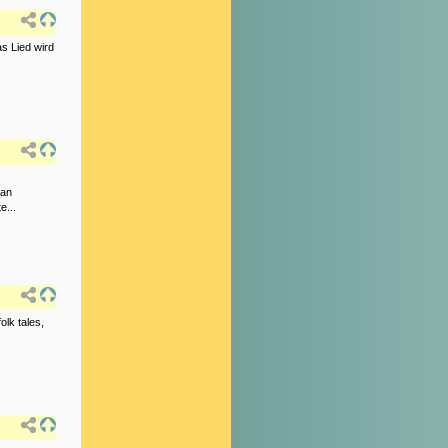
s Lied wird
 an
e...
olk tales,