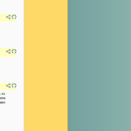
s zu
eine
alen