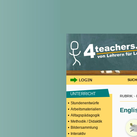
SUCH
UNTERRICHT
RUBRIK: -
•
Stundenentwürfe
•
Engli
Arbeitsmaterialien
•
Alltagspädagogik
•
Methodik / Didaktik
•
Bildersammlung
•
Interaktiv