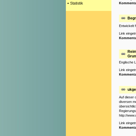
•
Statistik
Kommenta
Begr
Entwickelt 
Link einge
Kommenta
Reim
Grun
Englische L
Link einge
Kommenta
ukge
Auf dieser 
diversen me
übersichtli
Regierungsi
http://www
Link einge
Kommenta