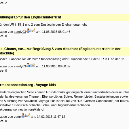
re
: 2
üßungsrap für den Englischunterricht
für den UR in Kl. 1 und 2 zum Einstieg in den Englischunterricht.
tragen von
sandy03
am: 11.06.2016 08:01:46
re
: 0
e, Chants, etc... zur Begrüßung & zum Abschied (Englischunterricht in der
dschule)
ieder u. andere Rituale zum Stundeneinstieg oder Stundenende für den UR in E an der GS.
tragen von
sandy03
am: 11.06.2016 08:00:59
re
: 0
rmanconnection.org - Voyage kids
deutsch-englischen Seite können Grundschüler gut englisch lernen und erhalten diverse Info
ist landestypischen Themen. Ebenso gibt es Spiele, Reime, Lieder, Bastelanleitungen sowie 
che Auflistung von Vokabeln. Voyage kids ist ein Teil von "UK-German Connection", der bilater
nitiative für deutsch-britische Schul- und Jugendpartnerschaften.
.ukgermanconnection.org/kids-d
tragen von
ysnp
am: 14.02.2016 11:47:12
re
: 0