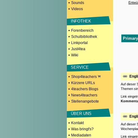
•
Sounds
Entwü
•
Videos
INFOTHEK
•
Forenbereich
•
Schulbibliothek
Primary
•
Linkportal
•
Just4tea
•
Wiki
SERVICE
•
Engl
Shop4teachers
•
Kürzere URLs
Auf dieser 
•
4teachers Blogs
Themen sin
•
News4teachers
Link einge
•
Stellenangebote
Kommenta
ÜBER UNS
Engl
•
Kontakt
Auf dieser 
•
Was bringt's?
Wochenplan
•
Mediadaten
Link einge