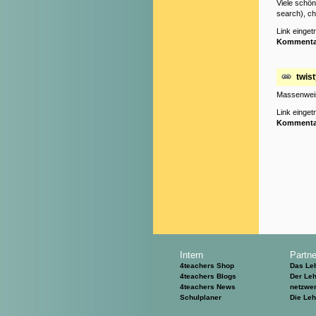
Viele schön
search), ch
Link einge
Kommenta
twis
Massenweise
Link einge
Kommenta
Intern
Partne
4teachers Shop
Das Le
4teachers Blogs
Der Leh
4teachers News
netzwer
Schulplaner
Die Le