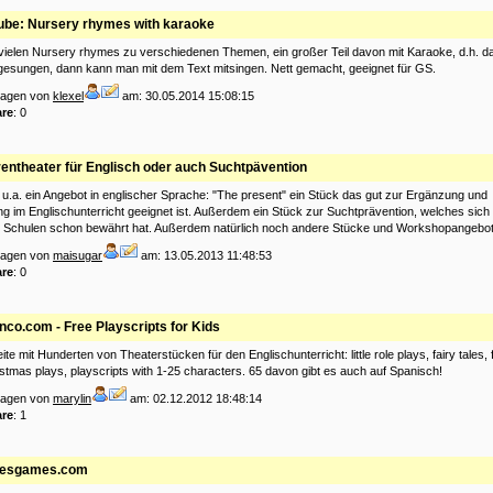
ube: Nursery rhymes with karaoke
t vielen Nursery rhymes zu verschiedenen Themen, ein großer Teil davon mit Karaoke, d.h. da
gesungen, dann kann man mit dem Text mitsingen. Nett gemacht, geeignet für GS.
tragen von
klexel
am: 30.05.2014 15:08:15
re
: 0
rentheater für Englisch oder auch Suchtpävention
s u.a. ein Angebot in englischer Sprache: "The present" ein Stück das gut zur Ergänzung und
 im Englischunterricht geeignet ist. Außerdem ein Stück zur Suchtprävention, welches sich
n Schulen schon bewährt hat. Außerdem natürlich noch andere Stücke und Workshopangebot
tragen von
maisugar
am: 13.05.2013 11:48:53
re
: 0
inco.com - Free Playscripts for Kids
eite mit Hunderten von Theaterstücken für den Englischunterricht: little role plays, fairy tales, f
istmas plays, playscripts with 1-25 characters. 65 davon gibt es auch auf Spanisch!
tragen von
marylin
am: 02.12.2012 18:48:14
re
: 1
iesgames.com