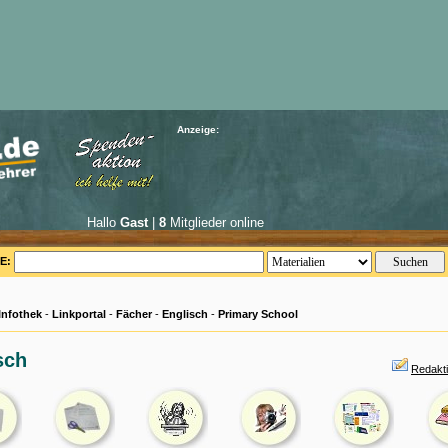
Anzeige:
Hallo
Gast
|
8
Mitglieder online
E:
Infothek
-
Linkportal
-
Fächer
-
Englisch
-
Primary School
sch
Redakti