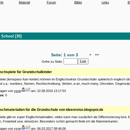
rfe
Material
Forum
Bilder
Links
B
 School [30]
Seite: 1 von 3
>
>>
Gehe zu Seite:
ischspiele für Grundschulkinder
Seite (lernspass-fuer-kinder) können im Englischsektor Grundschüler spielerisch englisch üb
d u.a.: numbers, Nomen, Rechtschreibung, Verben, a-an, much-many, Uhrzeiten, Gegensät
tragen von
ysnp
am: 22.08.2019 13:17:53
re
: 0
ischmaterialien für die Grundschule von ideenreise.blogspot.de
Seite gibt es super Englischmaterialien; vieles kann man zusätzlich als Differenzierung bzw. f
, Freiarbeit usw. einsetzen. Besonders schön gemacht finde ich die Klammerkarten.
tragen von
ysnp
am: 06.03.2017 08:46:06