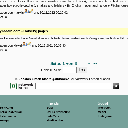
e Ideen zum Herstellen von: bingo words (or numbers, letters), missing numbers, find a wor
atter box (cootie catcher), snakes and ladders - für Englisch, aber auch andere Fächer geei
tragen von
marylin
am: 30.11.2012 20:22:02
re
: 0
tynoodle.com - Coloring pages
 frei runterladbare Anmalbilder und Arbeitsblätter, sortiert nach Kategorien, für GS und Kl. 5
tragen von
klexel
am: 10.12.2011 16:32:33
re
: 0
Seite: 1 von 3
>
>>
Gehe zu Seite:
In unseren Listen nichts gefunden?
Bei Netzwerk Lernen suchen ...
r
Friends
Social
hrerPanel
ZUM
facebook
rerselbstverlag
Der Lehrerfreund
twitter
k-lernen.de
LehrCare
Instagram
hrerApp
NeuMasche