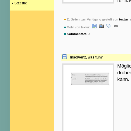
für da
•
Statistik
11 Seiten, zur Verfügung gestellt von
textur
a
Mehr von textur:
Kommentare
: 3
Insolvenz, was tun?
Möglic
drohen
kann.