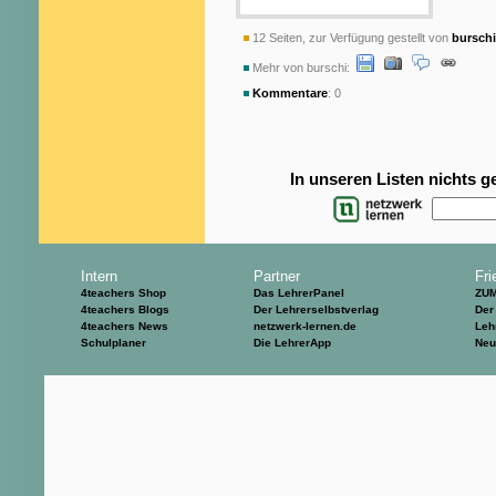
12 Seiten, zur Verfügung gestellt von
burschi
Mehr von burschi:
Kommentare
: 0
In unseren Listen nichts 
Intern
Partner
Fri
4teachers Shop
Das LehrerPanel
ZU
4teachers Blogs
Der Lehrerselbstverlag
Der
4teachers News
netzwerk-lernen.de
Leh
Schulplaner
Die LehrerApp
Neu