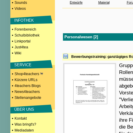
•
Sounds
Entwürfe
Material
For
•
Videos
INFOTHEK
•
Forenbereich
•
Schulbibliothek
Personalwesen [2]
•
Linkportal
•
Just4tea
•
Wiki
Bewerbungstraining: ganztägiges Rol
SERVICE
Gruppe
Rollen
•
Shop4teachers
müsse
•
Kürzere URLs
abgebe
•
4teachers Blogs
•
News4teachers
Vorst
•
Stellenangebote
"Verli
Arbeit
ÜBER UNS
Verkäu
•
Kontakt
ihre F
•
Was bringt's?
die B
•
Mediadaten