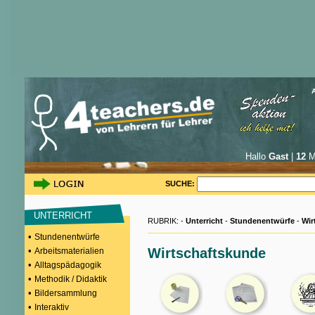
Hallo
Gast
|
12
Mi
SUCHE:
UNTERRICHT
RUBRIK: -
Unterricht
-
Stundenentwürfe
-
Wir
•
Stundenentwürfe
•
Wirtschaftskunde
Arbeitsmaterialien
•
Alltagspädagogik
•
Methodik / Didaktik
•
Bildersammlung
•
Interaktiv