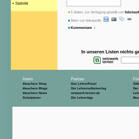
•
Statistik
5 Seiten, zur Verfügung gestellt von
felicitas
Mehr von felicitas96:
Kommentare
: 1
In unseren Listen nichts 
Intern
Partner
Fri
4teachers Shop
Das LehrerPanel
ZU
4teachers Blogs
Der Lehrerselbstverlag
Der
4teachers News
netzwerk-lernen.de
Leh
Schulplaner
Die LehrerApp
Neu