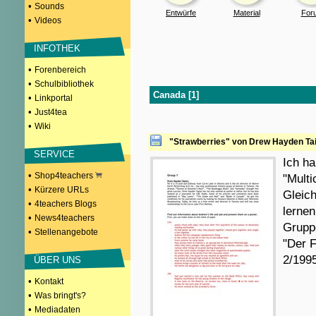
•
Sounds
Entwürfe
Material
For
•
Videos
INFOTHEK
•
Forenbereich
•
Schulbibliothek
Canada [1]
•
Linkportal
•
Just4tea
•
Wiki
"Strawberries" von Drew Hayden Tai
SERVICE
Ich h
•
Shop4teachers
"Mult
•
Kürzere URLs
Gleich
•
4teachers Blogs
lernen
•
News4teachers
Grupp
•
Stellenangebote
"Der F
2/1995
ÜBER UNS
•
Kontakt
•
Was bringt's?
•
Mediadaten