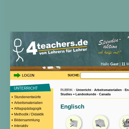
Hallo
Gast
|
11
Mi
SUCHE:
UNTERRICHT
RUBRIK: -
Unterricht
-
Arbeitsmaterialien
-
En
Studies = Landeskunde
-
Canada
•
Stundenentwürfe
•
Arbeitsmaterialien
Englisch
•
Alltagspädagogik
•
Methodik / Didaktik
•
Bildersammlung
•
Interaktiv