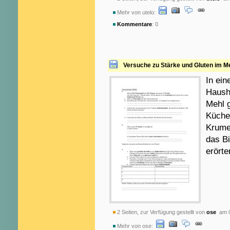
Mehr von utelo:
Kommentare
: 0
Versuche zu Stärke und Gluten im M
In ein
Hausha
Mehl 
Küche
Krume
das B
erörte
2 Seiten, zur Verfügung gestellt von
ose
am 0
Mehr von ose: