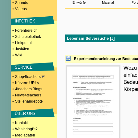
•
Sounds
Entwürfe
Material
For
•
Videos
INFOTHEK
•
Forenbereich
•
Schulbibliothek
Lebensmittelversuche [3]
•
Linkportal
•
Just4tea
•
Wiki
Experimentieranleitung zur Bedeutun
SERVICE
Wozu s
einfac
•
Shop4teachers
Bedeut
•
Kürzere URLs
Körpe
•
4teachers Blogs
•
News4teachers
•
Stellenangebote
ÜBER UNS
•
Kontakt
•
Was bringt's?
•
Mediadaten