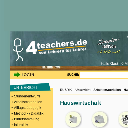
Hallo
Gast
|
0
Mi
SUCHE:
UNTERRICHT
RUBRIK: -
Unterricht
-
Arbeitsmaterialien
-
Ha
•
Stundenentwürfe
•
Hauswirtschaft
Arbeitsmaterialien
•
Alltagspädagogik
•
Methodik / Didaktik
•
Bildersammlung
•
Interaktiv