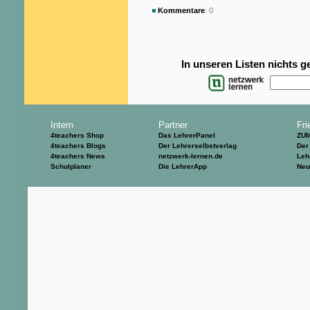
Kommentare
: 0
In unseren Listen nichts 
Intern
Partner
Fri
4teachers Shop
Das LehrerPanel
ZU
4teachers Blogs
Der Lehrerselbstverlag
Der
4teachers News
netzwerk-lernen.de
Leh
Schulplaner
Die LehrerApp
Neu