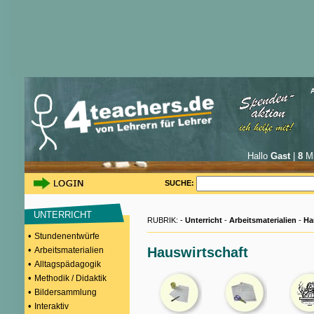
Hallo
Gast
|
8
Mi
SUCHE:
UNTERRICHT
RUBRIK: -
Unterricht
-
Arbeitsmaterialien
-
Ha
•
Stundenentwürfe
•
Hauswirtschaft
Arbeitsmaterialien
•
Alltagspädagogik
•
Methodik / Didaktik
•
Bildersammlung
•
Interaktiv