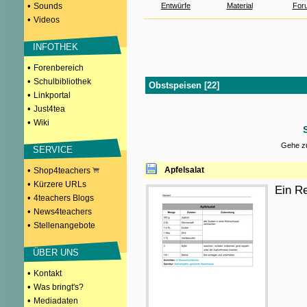
•
Sounds
Entwürfe
Material
For
•
Videos
INFOTHEK
•
Forenbereich
•
Schulbibliothek
Obstspeisen [22]
•
Linkportal
•
Just4tea
•
Wiki
Gehe zu
SERVICE
•
Apfelsalat
Shop4teachers
•
Kürzere URLs
Ein Re
•
4teachers Blogs
•
News4teachers
•
Stellenangebote
ÜBER UNS
•
Kontakt
•
Was bringt's?
•
Mediadaten