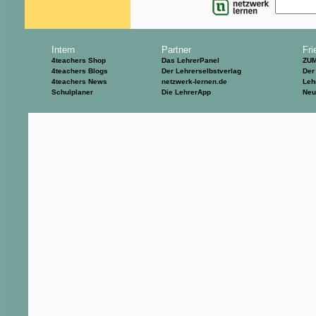
Intern
Partner
Fri
4teachers Shop
Das LehrerPanel
ZU
4teachers Blogs
Der Lehrerselbstverlag
Der
4teachers News
netzwerk-lernen.de
Leh
Schulplaner
Die LehrerApp
Neu