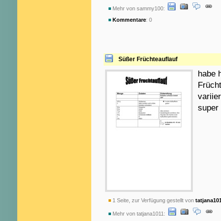
Mehr von sammy100:
Kommentare
: 0
Süßer Früchteauflauf
habe h
Frücht
variie
super
1 Seite, zur Verfügung gestellt von
tatjana10
Mehr von tatjana1011: