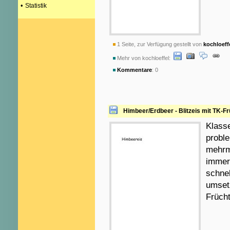
•
Statistik
1 Seite, zur Verfügung gestellt von
kochloeff
Mehr von kochloeffel:
Kommentare
: 0
Himbeer/Erdbeer - Blitzeis mit TK-F
Klasse
proble
mehrm
immer
schnel
umset
Frücht