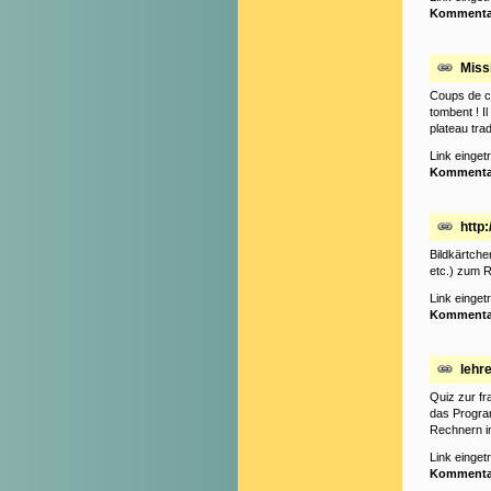
Kommenta
Missi
Coups de cœ
tombent ! I
plateau trad
Link einge
Kommenta
http
Bildkärtche
etc.) zum R
Link einge
Kommenta
lehre
Quiz zur fr
das Progra
Rechnern im
Link einge
Kommenta