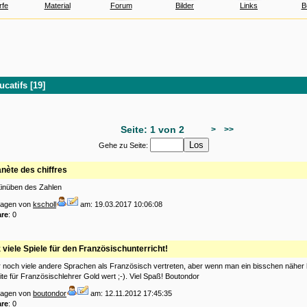
rfe
Material
Forum
Bilder
Links
B
catifs [19]
Seite: 1 von 2
>
>>
Gehe zu Seite:
anète des chiffres
Einüben des Zahlen
tragen von
kscholl
am: 19.03.2017 10:06:08
re
: 0
 viele Spiele für den Französischunterricht!
r noch viele andere Sprachen als Französisch vertreten, aber wenn man ein bisschen näher 
eite für Französischlehrer Gold wert ;-). Viel Spaß! Boutondor
tragen von
boutondor
am: 12.11.2012 17:45:35
re
: 0