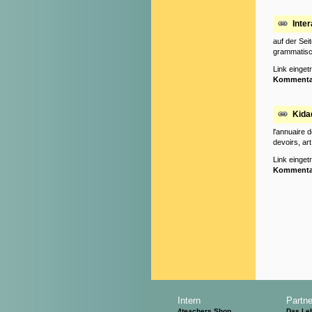
Inte
auf der Seit
grammatisch
Link einge
Kommenta
Kida
l'annuaire d
devoirs, art.
Link einge
Kommenta
Intern
Partne
4teachers Shop
Das Le