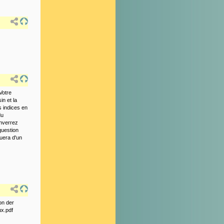
Votre
in et la
s indices en
du
enverrez
question
nuera d'un
on der
ux.pdf