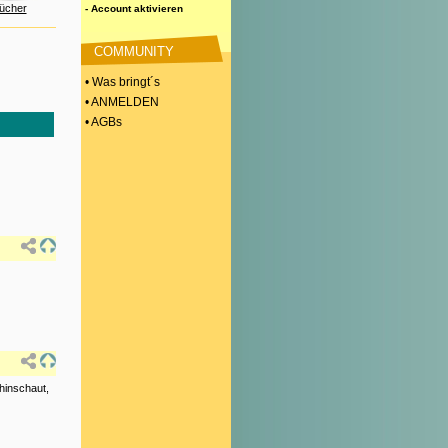
ücher
- Account aktivieren
COMMUNITY
• Was bringt´s
• ANMELDEN
• AGBs
hinschaut,