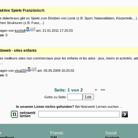
raktive Spiele Französisch
e didierbravo gibt es Spiele zum Einüben von Lexik (z.B. Sport, Nationalitäten, Körperteile,...)
en Strukturen (z.B. Futur,...)
tragen von
kscholl
am: 21.01.2011 17:25:03
re
: 0
doweb - sites enfants
es meilleurs sites non commerciaux pour les enfants et les ados : jeux, loisirs et activités, ai
..
tragen von
viva203
am: 05.05.2009 16:20:02
re
: 0
Seite: 1 von 2
>
>>
Gehe zu Seite:
In unseren Listen nichts gefunden?
Bei Netzwerk Lernen suchen ...
r
Friends
Social
hrerPanel
ZUM
facebook