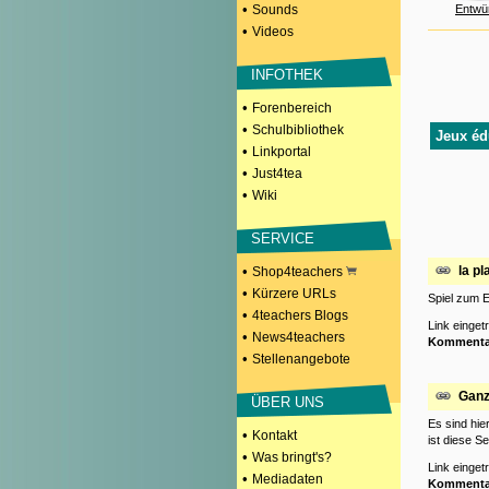
•
Sounds
Entwü
•
Videos
INFOTHEK
•
Forenbereich
•
Schulbibliothek
Jeux édu
•
Linkportal
•
Just4tea
•
Wiki
SERVICE
•
la pl
Shop4teachers
•
Kürzere URLs
Spiel zum 
•
4teachers Blogs
Link einge
•
News4teachers
Kommenta
•
Stellenangebote
Ganz
ÜBER UNS
Es sind hie
•
Kontakt
ist diese S
•
Was bringt's?
Link einge
•
Mediadaten
Kommenta