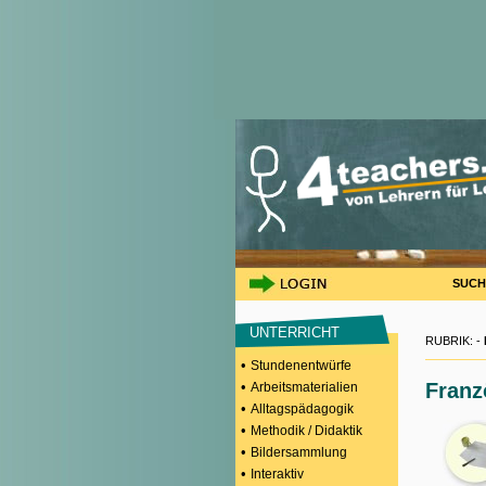
SUCH
UNTERRICHT
RUBRIK: -
•
Stundenentwürfe
•
Franz
Arbeitsmaterialien
•
Alltagspädagogik
•
Methodik / Didaktik
•
Bildersammlung
•
Interaktiv