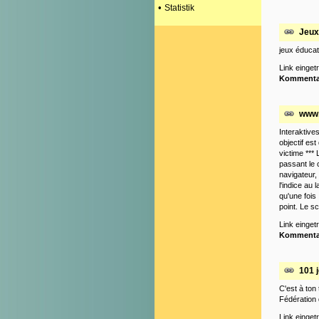
•
Statistik
Jeux
jeux éducat
Link einge
Kommenta
www.
Interaktive
objectif est
victime ***
passant le 
navigateur,
l'indice au
qu'une fois
point. Le s
Link einge
Kommenta
101 
C'est à ton
Fédération 
Link einge