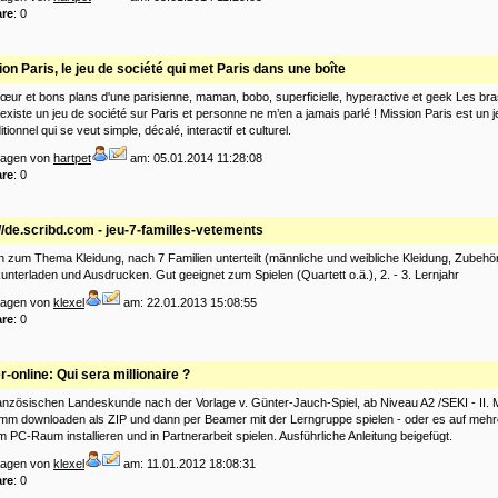
re
: 0
on Paris, le jeu de société qui met Paris dans une boîte
ur et bons plans d'une parisienne, maman, bobo, superficielle, hyperactive et geek Les br
l existe un jeu de société sur Paris et personne ne m’en a jamais parlé ! Mission Paris est un 
itionnel qui se veut simple, décalé, interactif et culturel.
tragen von
hartpet
am: 05.01.2014 11:28:08
re
: 0
://de.scribd.com - jeu-7-familles-vetements
n zum Thema Kleidung, nach 7 Familien unterteilt (männliche und weibliche Kleidung, Zubehör
unterladen und Ausdrucken. Gut geeignet zum Spielen (Quartett o.ä.), 2. - 3. Lernjahr
tragen von
klexel
am: 22.01.2013 15:08:55
re
: 0
r-online: Qui sera millionaire ?
anzösischen Landeskunde nach der Vorlage v. Günter-Jauch-Spiel, ab Niveau A2 /SEKI - II.
mm downloaden als ZIP und dann per Beamer mit der Lerngruppe spielen - oder es auf meh
 PC-Raum installieren und in Partnerarbeit spielen. Ausführliche Anleitung beigefügt.
tragen von
klexel
am: 11.01.2012 18:08:31
re
: 0