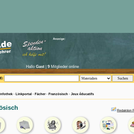
Anzeige:
Hallo
Gast
|
9
Mitglieder online
E:
Infothek
-
Linkportal
-
Fächer
-
Französisch
-
Jeux éducatifs
ösisch
Redaktion 