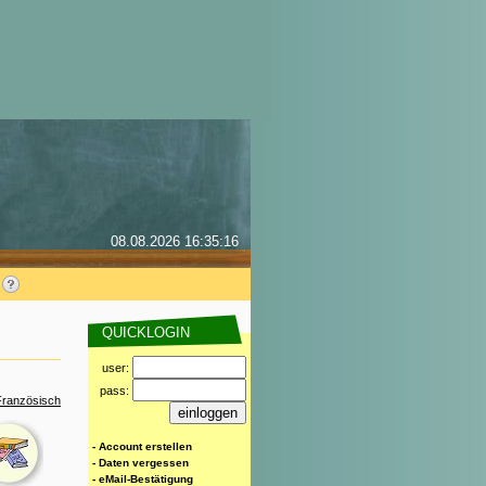
08.08.2026 16:35:16
QUICKLOGIN
user:
pass:
Französisch
- Account erstellen
- Daten vergessen
- eMail-Bestätigung