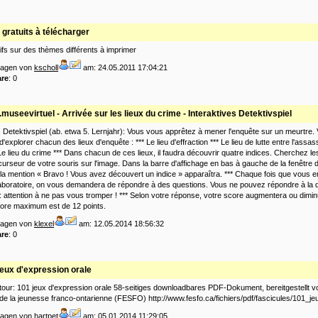
 gratuits à télécharger
ifs sur des thèmes différents à imprimer
tragen von
kscholl
am: 24.05.2011 17:04:21
re
: 0
museevirtuel - Arrivée sur les lieux du crime - Interaktives Detektivspiel
s Detektivspiel (ab. etwa 5. Lernjahr): Vous vous apprêtez à mener l'enquête sur un meurtre. 
 d'explorer chacun des lieux d'enquête : *** Le lieu d'effraction *** Le lieu de lutte entre l'assass
 Le lieu du crime *** Dans chacun de ces lieux, il faudra découvrir quatre indices. Cherchez le
curseur de votre souris sur l'image. Dans la barre d'affichage en bas à gauche de la fenêtre 
 la mention « Bravo ! Vous avez découvert un indice » apparaîtra. *** Chaque fois que vous 
 laboratoire, on vous demandera de répondre à des questions. Vous ne pouvez répondre à la 
 : attention à ne pas vous tromper ! *** Selon votre réponse, votre score augmentera ou dimi
core maximum est de 12 points.
tragen von
klexel
am: 12.05.2014 18:56:32
re
: 0
jeux d'expression orale
 tour: 101 jeux d'expression orale 58-seitiges downloadbares PDF-Dokument, bereitgestellt v
de la jeunesse franco-ontarienne (FESFO) http://www.fesfo.ca/fichiers/pdf/fascicules/101_je
tragen von
hartpet
am: 05.01.2014 11:29:05