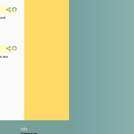
 und
de aux
Info
Impressum