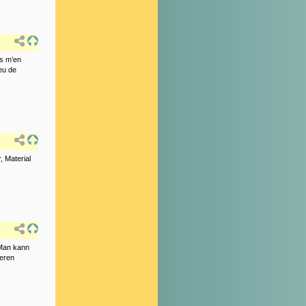
as m’en
jeu de
, Material
 Man kann
reren