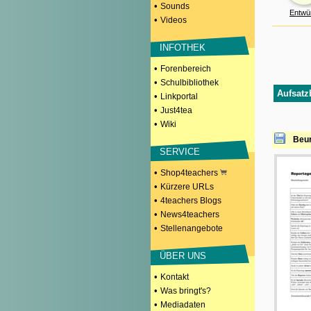
•
Sounds
Entwü
•
Videos
INFOTHEK
•
Forenbereich
•
Schulbibliothek
Aufsatz
•
Linkportal
•
Just4tea
•
Wiki
Beur
SERVICE
•
Shop4teachers
•
Kürzere URLs
•
4teachers Blogs
•
News4teachers
•
Stellenangebote
ÜBER UNS
•
Kontakt
•
Was bringt's?
•
Mediadaten