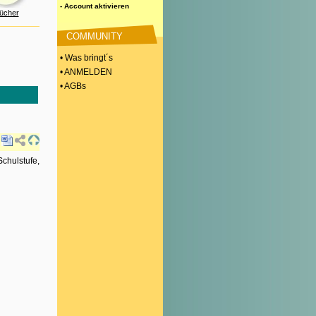
- Account aktivieren
ücher
COMMUNITY
• Was bringt´s
• ANMELDEN
• AGBs
Schulstufe,