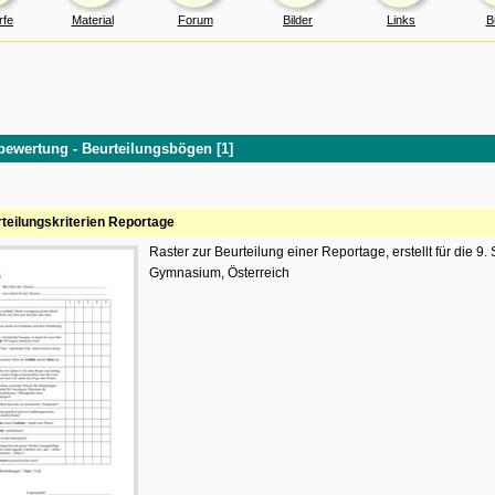
rfe
Material
Forum
Bilder
Links
B
bewertung - Beurteilungsbögen [1]
teilungskriterien Reportage
Raster zur Beurteilung einer Reportage, erstellt für die 9. 
Gymnasium, Österreich