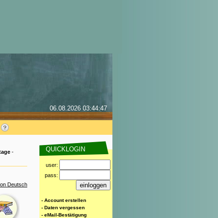
06.08.2026 03:44:47
QUICKLOGIN
tage
-
user:
pass:
ion Deutsch
- Account erstellen
- Daten vergessen
- eMail-Bestätigung