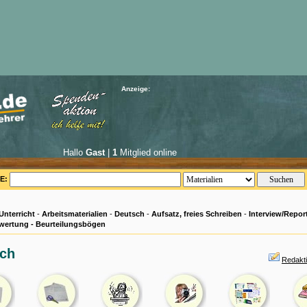
Anzeige:
Hallo
Gast
|
1
Mitglied online
E:
Unterricht
-
Arbeitsmaterialien
-
Deutsch
-
Aufsatz, freies Schreiben
-
Interview/Repor
wertung - Beurteilungsbögen
ch
Redakt