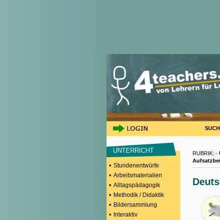
SUCH
UNTERRICHT
RUBRIK: -
Aufsatzbe
•
Stundenentwürfe
•
Arbeitsmaterialien
Deuts
•
Alltagspädagogik
•
Methodik / Didaktik
•
Bildersammlung
•
Interaktiv