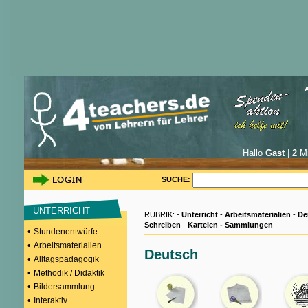
Hallo
Gast
|
2
Mi
SUCHE:
UNTERRICHT
RUBRIK: -
Unterricht
-
Arbeitsmaterialien
-
De
Schreiben
-
Karteien - Sammlungen
•
Stundenentwürfe
•
Arbeitsmaterialien
Deutsch
•
Alltagspädagogik
•
Methodik / Didaktik
•
Bildersammlung
•
Interaktiv