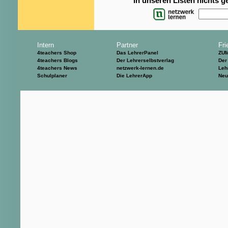
In unseren Listen nichts 
Intern
Partner
Fri
4teachers Shop
Das LehrerPanel
ZU
4teachers Blogs
Der Lehrerselbstverlag
Der
4teachers News
netzwerk-lernen.de
Leh
Schulplaner
Die LehrerApp
Neu