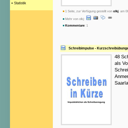
•
Statistik
1 Seite, zur Verfügung gestellt von
olkj
am 08
Mehr von olkj:
Kommentare
: 1
Schreibimpulse - Kurzschreibübung
48 Sch
als Vo
Schrei
Anmerk
Saarl