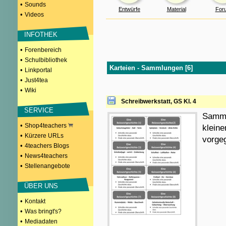
•
Sounds
Entwürfe
Material
For
•
Videos
INFOTHEK
•
Forenbereich
•
Schulbibliothek
Karteien - Sammlungen [6]
•
Linkportal
•
Just4tea
•
Wiki
Schreibwerkstatt, GS Kl. 4
SERVICE
Samml
•
Shop4teachers
klein
•
Kürzere URLs
vorge
•
4teachers Blogs
•
News4teachers
•
Stellenangebote
ÜBER UNS
•
Kontakt
•
Was bringt's?
•
Mediadaten