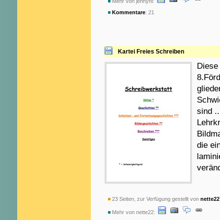
Mehr von jennyni:
Kommentare
: 21
Kartei Freies Schreiben
Diese 
8.För
gliede
Schwie
sind .
Lehrkr
Bildma
die ei
lamini
verän
23 Seiten, zur Verfügung gestellt von
nette22
Mehr von nette22: