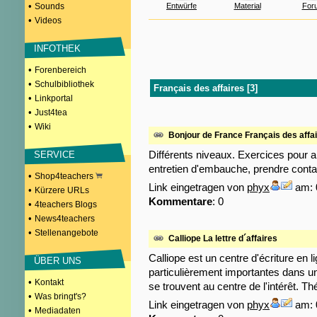
•
Sounds
Entwürfe
Material
For
•
Videos
INFOTHEK
•
Forenbereich
•
Schulbibliothek
Français des affaires [3]
•
Linkportal
•
Just4tea
•
Wiki
Bonjour de France Français des affa
Différents niveaux. Exercices pour a
SERVICE
entretien d'embauche, prendre conta
•
Shop4teachers
Link eingetragen von
phyx
am: 
•
Kürzere URLs
Kommentare
: 0
•
4teachers Blogs
•
News4teachers
•
Stellenangebote
Calliope La lettre d´affaires
Calliope est un centre d'écriture en 
ÜBER UNS
particulièrement importantes dans un
•
Kontakt
se trouvent au centre de l'intérêt. Th
•
Was bringt's?
Link eingetragen von
phyx
am: 
•
Mediadaten