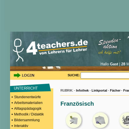
Hallo
Gast
|
28
Mi
SUCHE:
UNTERRICHT
RUBRIK: -
Infothek
-
Linkportal
-
Fächer
-
Fra
•
Stundenentwürfe
•
Französisch
Arbeitsmaterialien
•
Alltagspädagogik
•
Methodik / Didaktik
•
Bildersammlung
•
Interaktiv