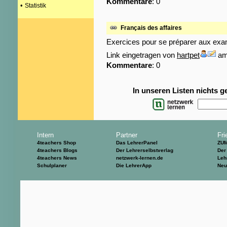
Kommentare
: 0
•
Statistik
Français des affaires
Exercices pour se préparer aux exa
Link eingetragen von
hartpet
am:
Kommentare
: 0
In unseren Listen nichts 
Intern
Partner
Fri
4teachers Shop
Das LehrerPanel
ZU
4teachers Blogs
Der Lehrerselbstverlag
Der
4teachers News
netzwerk-lernen.de
Leh
Schulplaner
Die LehrerApp
Neu