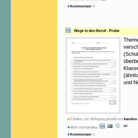
Kommentare
: 0
Wege in den Beruf - Probe
Themen
versc
(Schu
überbe
Klass
(ähnli
und N
3 Seiten, zur Verfügung gestellt von
karolina
Mehr von karolina:
Kommentare
: 1