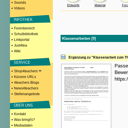
•
Sounds
Entwürfe
Material
For
•
Videos
INFOTHEK
•
Forenbereich
•
Schulbibliothek
Klassenarbeiten [9]
•
Linkportal
•
Just4tea
•
Wiki
Ergänzung zu "Klassenarbeit zum T
SERVICE
Passe
•
Shop4teachers
Bewer
•
Kürzere URLs
https:
•
4teachers Blogs
•
News4teachers
•
Stellenangebote
ÜBER UNS
•
Kontakt
•
Was bringt's?
•
Mediadaten