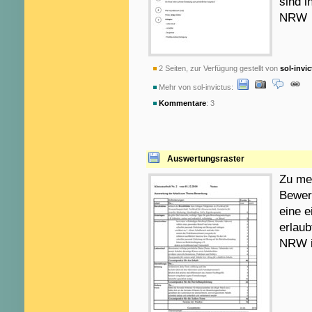
sind i
NRW
2 Seiten, zur Verfügung gestellt von
sol-invi
Mehr von sol-invictus:
Kommentare
: 3
Auswertungsraster
Zu me
Bewer
eine e
erlaub
NRW i