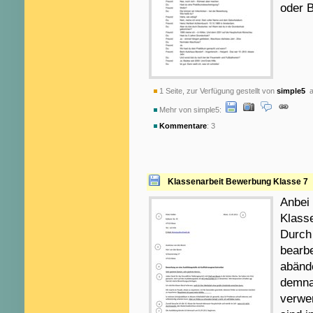
oder B
1 Seite, zur Verfügung gestellt von
simple5
a
Mehr von simple5:
Kommentare
: 3
Klassenarbeit Bewerbung Klasse 7
Anbei 
Klass
Durch 
bearbe
abände
demnac
verwe