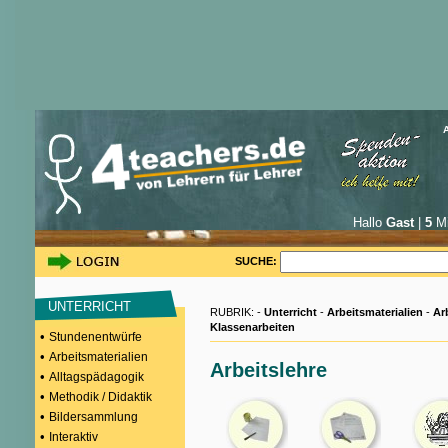
Hallo
Gast
|
5
Mi
SUCHE:
UNTERRICHT
RUBRIK: -
Unterricht
-
Arbeitsmaterialien
-
Ar
Klassenarbeiten
•
Stundenentwürfe
•
Arbeitsmaterialien
Arbeitslehre
•
Alltagspädagogik
•
Methodik / Didaktik
•
Bildersammlung
•
Interaktiv