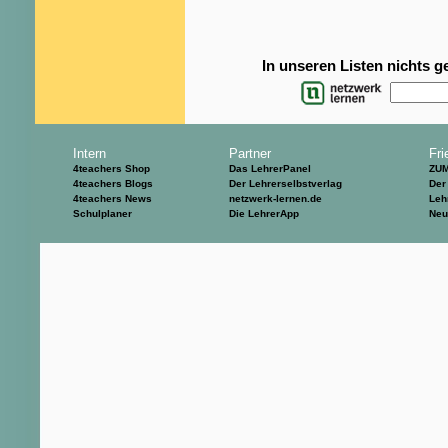
In unseren Listen nichts 
Intern
Partner
Fri
4teachers Shop
Das LehrerPanel
ZU
4teachers Blogs
Der Lehrerselbstverlag
Der
4teachers News
netzwerk-lernen.de
Leh
Schulplaner
Die LehrerApp
Neu