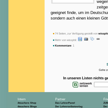
wegen 
zeitge
geeignet finde, um im Deutschunt
sondern auch einen kleinen Götte
74 Seiten, zur Verfügung gestellt von
wissphi
Mehr von wissphil:
Kommentare
: 1
Gehe zu
In unseren Listen nichts 
Intern
Partner
Fri
4teachers Shop
Das LehrerPanel
ZU
4teachers Blogs
Der Lehrerselbstverlag
Der