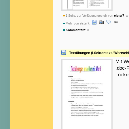
1 Seite, zur Verfügung gestellt von
elster7
am
Mehr von elster7:
Kommentare
: 0
Textübungen (Lücktentext / Wortschl
Mit W
.doc-F
Lücken