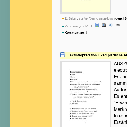
11 Seiten, zur Verfügung gestellt von
gench1
Mehr von gench181:
Kommentare
: 1
Textinterpretation. Exemplarische A
AUSZÜG
electr
Erfah
samme
Auffri
Es ent
"Erwei
Merkma
Interp
Erzähl