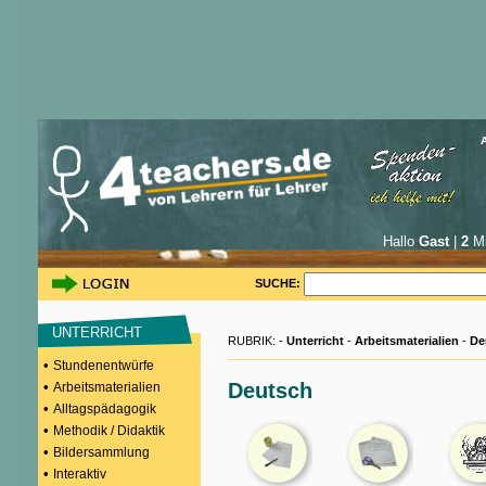
Hallo
Gast
|
2
Mi
SUCHE:
UNTERRICHT
RUBRIK: -
Unterricht
-
Arbeitsmaterialien
-
De
•
Stundenentwürfe
•
Deutsch
Arbeitsmaterialien
•
Alltagspädagogik
•
Methodik / Didaktik
•
Bildersammlung
•
Interaktiv