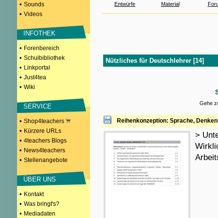
•
Sounds
Entwürfe
Material
For
•
Videos
INFOTHEK
•
Forenbereich
•
Schulbibliothek
Nützliches für Deutschlehrer [14]
•
Linkportal
•
Just4tea
•
Wiki
Gehe zu
SERVICE
•
Reihenkonzeption: Sprache, Denken,
Shop4teachers
•
Kürzere URLs
> Unte
•
4teachers Blogs
Wirkli
•
News4teachers
Arbei
•
Stellenangebote
ÜBER UNS
•
Kontakt
•
Was bringt's?
•
Mediadaten