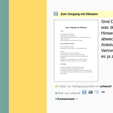
Zum Umgang mit Diktaten
Sind D
was du
Hinwei
abwech
Anlei
Vertre
es ja 
1 Seite, zur Verfügung gestellt von
sofawolf
a
Mehr von sofawolf:
Kommentare
: 0