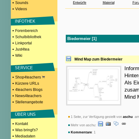
•
Sounds
Entwürfe
Material
For
•
Videos
INFOTHEK
•
Forenbereich
•
Schulbibliothek
Biedermeier [1]
•
Linkportal
•
Just4tea
•
Wiki
Mind Map zum Biedermeier
SERVICE
Inform
Hinter
•
Shop4teachers
Als Ei
•
Kürzere URLs
zusam
•
4teachers Blogs
•
News4teachers
Mind M
•
Stellenangebote
ÜBER UNS
1 Seite, zur Verfügung gestellt von
aschu
am 
•
Kontakt
Mehr von aschu:
•
Was bringt's?
Kommentare
: 1
•
Mediadaten