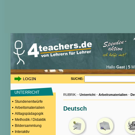
Hallo
Gast
|
5
Mi
SUCHE:
UNTERRICHT
RUBRIK: -
Unterricht
-
Arbeitsmaterialien
-
De
•
Stundenentwürfe
•
Deutsch
Arbeitsmaterialien
•
Alltagspädagogik
•
Methodik / Didaktik
•
Bildersammlung
•
Interaktiv