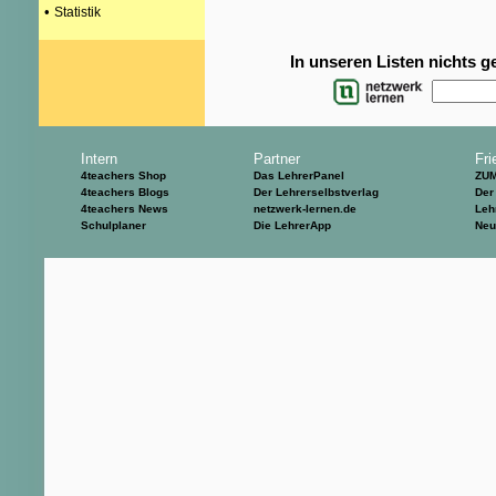
•
Statistik
In unseren Listen nichts 
Intern
Partner
Fri
4teachers Shop
Das LehrerPanel
ZU
4teachers Blogs
Der Lehrerselbstverlag
Der
4teachers News
netzwerk-lernen.de
Leh
Schulplaner
Die LehrerApp
Neu