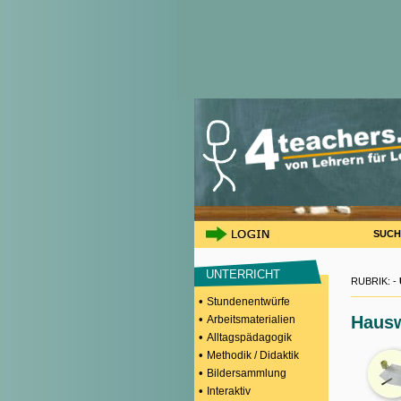
SUCH
UNTERRICHT
RUBRIK: -
•
Stundenentwürfe
•
Hausw
Arbeitsmaterialien
•
Alltagspädagogik
•
Methodik / Didaktik
•
Bildersammlung
•
Interaktiv