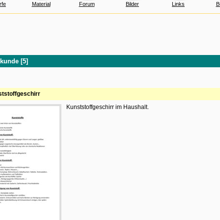
rfe
Material
Forum
Bilder
Links
B
lkunde [5]
tstoffgeschirr
Kunststoffgeschirr im Haushalt.