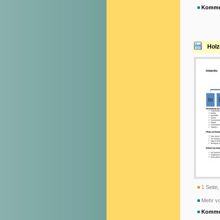
Komme
Holz
1 Seite,
Mehr v
Komme