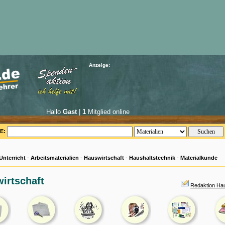
Anzeige:
Hallo
Gast
|
1
Mitglied online
E:
Unterricht
-
Arbeitsmaterialien
-
Hauswirtschaft
-
Haushaltstechnik
-
Materialkunde
irtschaft
Redaktion Hau