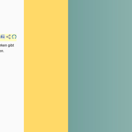
rken gibt
en.