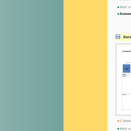
Mehr v
Komme
Kera
2 Seiten
Mehr v