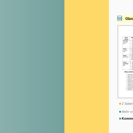
Glas
2 Seiten
Mehr v
Komme