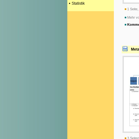
•
Statistik
1 Seite,
Mehr v
Komme
Meta
3 Seiten