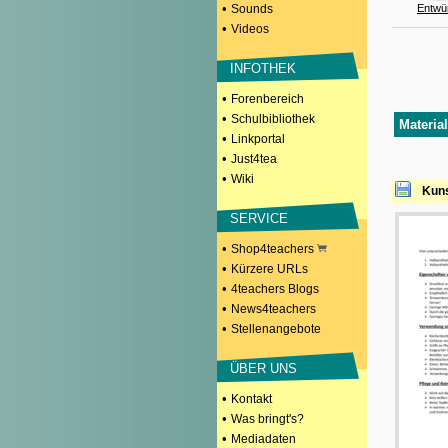
•
Sounds
Entwü
•
Videos
INFOTHEK
•
Forenbereich
•
Schulbibliothek
Materia
•
Linkportal
•
Just4tea
•
Wiki
Kuns
SERVICE
•
Shop4teachers
•
Kürzere URLs
•
4teachers Blogs
•
News4teachers
•
Stellenangebote
ÜBER UNS
•
Kontakt
•
Was bringt's?
•
Mediadaten