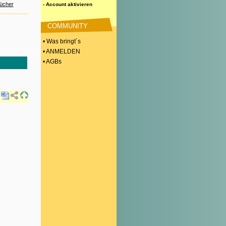
ücher
- Account aktivieren
COMMUNITY
• Was bringt´s
• ANMELDEN
• AGBs