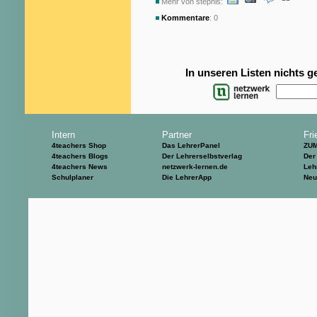
Mehr von stephis:
Kommentare
: 0
In unseren Listen nichts 
Intern
Partner
Fri
4teachers Shop
Das LehrerPanel
ZU
4teachers Blogs
Der Lehrerselbstverlag
Der
4teachers News
netzwerk-lernen.de
Leh
Schulplaner
Die LehrerApp
Neu