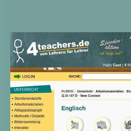
Hallo
Gast
|
4
Mi
SUCHE:
UNTERRICHT
RUBRIK: -
Unterricht
-
Arbeitsmaterialien
-
En
11 D / 07 Ö
-
New Context
•
Stundenentwürfe
•
Arbeitsmaterialien
Englisch
•
Alltagspädagogik
•
Methodik / Didaktik
•
Bildersammlung
•
Interaktiv