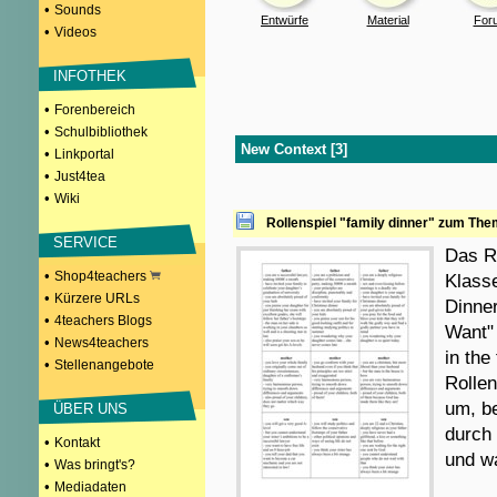
•
Sounds
Entwürfe
Material
For
•
Videos
INFOTHEK
•
Forenbereich
•
Schulbibliothek
New Context [3]
•
Linkportal
•
Just4tea
•
Wiki
Rollenspiel "family dinner" zum The
SERVICE
Das R
•
Shop4teachers
Klass
•
Kürzere URLs
Dinne
•
4teachers Blogs
Want" 
•
News4teachers
in the
•
Stellenangebote
Rolle
um, b
ÜBER UNS
durch 
•
Kontakt
und wa
•
Was bringt's?
•
Mediadaten