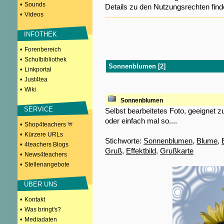
•
Sounds
Details zu den Nutzungsrechten fin
•
Videos
INFOTHEK
•
Forenbereich
•
Schulbibliothek
Sonnenblumen [2]
•
Linkportal
•
Just4tea
•
Wiki
Sonnenblumen
SERVICE
Selbst bearbeitetes Foto, geeignet
oder einfach mal so....
•
Shop4teachers
•
Kürzere URLs
Stichworte:
Sonnenblumen
,
Blume
,
•
4teachers Blogs
Gruß
,
Effektbild
,
Grußkarte
•
News4teachers
•
Stellenangebote
ÜBER UNS
•
Kontakt
•
Was bringt's?
•
Mediadaten