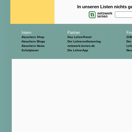
In unseren Listen nichts 
Intern
Partner
Fri
4teachers Shop
Das LehrerPanel
ZU
4teachers Blogs
Der Lehrerselbstverlag
Der
4teachers News
netzwerk-lernen.de
Leh
Schulplaner
Die LehrerApp
Neu