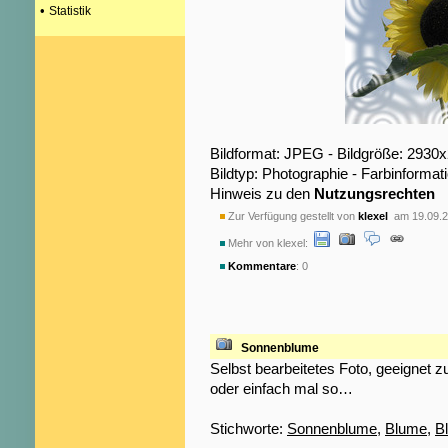
•
Statistik
Bildformat: JPEG - Bildgröße: 2930
Bildtyp: Photographie - Farbinformat
Hinweis zu den
Nutzungsrechten
Zur Verfügung gestellt von
klexel
am 19.09.2
Mehr von klexel:
Kommentare
: 0
Sonnenblume
Selbst bearbeitetes Foto, geeignet
oder einfach mal so…
Stichworte:
Sonnenblume
,
Blume
,
B