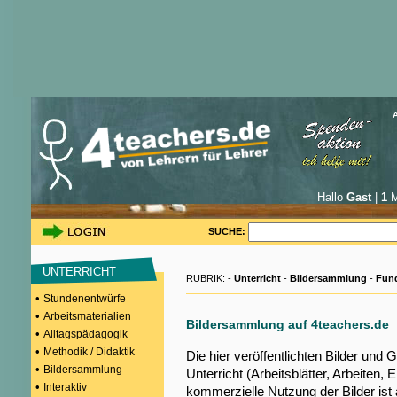
Hallo
Gast
|
1
M
SUCHE:
UNTERRICHT
RUBRIK: -
Unterricht
-
Bildersammlung
-
Fun
•
Stundenentwürfe
•
Arbeitsmaterialien
Bildersammlung auf 4teachers.de
•
Alltagspädagogik
•
Methodik / Didaktik
Die hier veröffentlichten Bilder und G
•
Bildersammlung
Unterricht (Arbeitsblätter, Arbeiten, E
•
Interaktiv
kommerzielle Nutzung der Bilder ist a