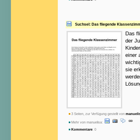
Suchsel: Das fliegende Klassenzim
Das fl
der Ju
Kinder
einer 
wicht
sie er
werden
Lösung
3 Seiten, zur Verfügung gestellt von
manueli
Mehr von manuelisa:
Kommentare
: 0