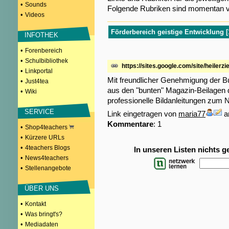
•
Sounds
Folgende Rubriken sind momentan v
•
Videos
Förderbereich geistige Entwicklung [
INFOTHEK
•
Forenbereich
•
Schulbibliothek
https://sites.google.com/site/heilerz
•
Linkportal
Mit freundlicher Genehmigung der Bu
•
Just4tea
aus den "bunten" Magazin-Beilagen 
•
Wiki
professionelle Bildanleitungen zum
SERVICE
Link eingetragen von
maria77
a
Kommentare
: 1
•
Shop4teachers
•
Kürzere URLs
•
4teachers Blogs
In unseren Listen nichts 
•
News4teachers
•
Stellenangebote
ÜBER UNS
•
Kontakt
•
Was bringt's?
•
Mediadaten