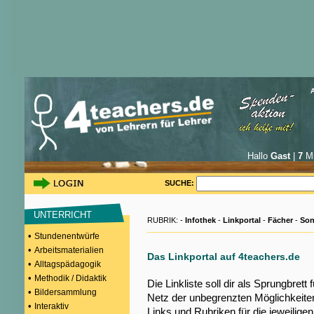
Hallo
Gast
|
7
Mi
SUCHE:
UNTERRICHT
RUBRIK: -
Infothek
-
Linkportal
-
Fächer
-
Son
•
Stundenentwürfe
•
Arbeitsmaterialien
Das Linkportal auf 4teachers.de
•
Alltagspädagogik
•
Methodik / Didaktik
Die Linkliste soll dir als Sprungbrett
•
Bildersammlung
Netz der unbegrenzten Möglichkeiten
•
Interaktiv
Links und Rubriken für die jeweilige