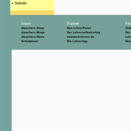
•
Statistik
Intern
Partner
Fri
4teachers Shop
Das LehrerPanel
ZU
4teachers Blogs
Der Lehrerselbstverlag
Der
4teachers News
netzwerk-lernen.de
Leh
Schulplaner
Die LehrerApp
Neu