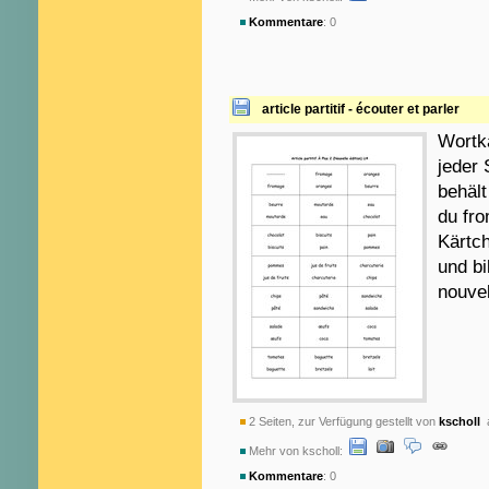
Kommentare
: 0
article partitif - écouter et parler
Wortka
jeder
behält
du fro
Kärtch
und bi
nouvel
2 Seiten, zur Verfügung gestellt von
kscholl
a
Mehr von kscholl:
Kommentare
: 0