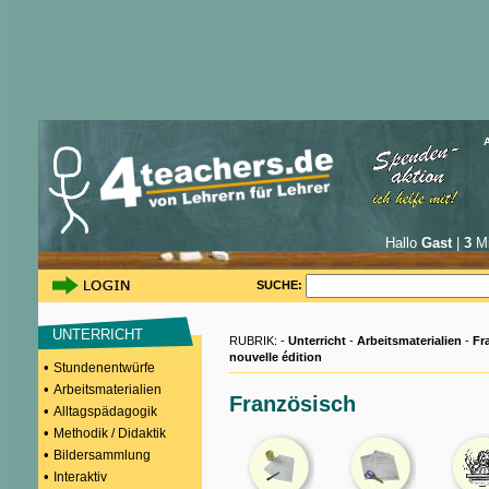
Hallo
Gast
|
3
Mi
SUCHE:
UNTERRICHT
RUBRIK: -
Unterricht
-
Arbeitsmaterialien
-
Fr
nouvelle édition
•
Stundenentwürfe
•
Arbeitsmaterialien
Französisch
•
Alltagspädagogik
•
Methodik / Didaktik
•
Bildersammlung
•
Interaktiv