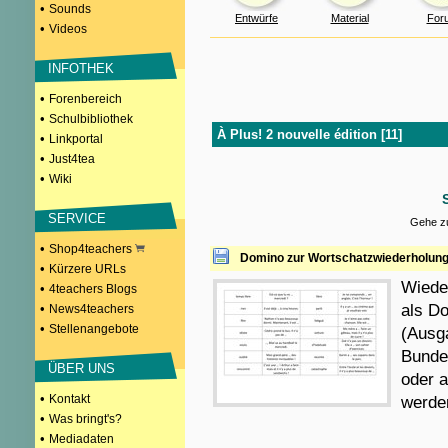
•
Sounds
Entwürfe
Material
For
•
Videos
INFOTHEK
•
Forenbereich
•
Schulbibliothek
À Plus! 2 nouvelle édition [11]
•
Linkportal
•
Just4tea
•
Wiki
SERVICE
Gehe zu
•
Shop4teachers
Domino zur Wortschatzwiederholung (
•
Kürzere URLs
Wiede
•
4teachers Blogs
•
als Do
News4teachers
•
Stellenangebote
(Ausga
Bundes
ÜBER UNS
oder 
•
Kontakt
werde
•
Was bringt's?
•
Mediadaten