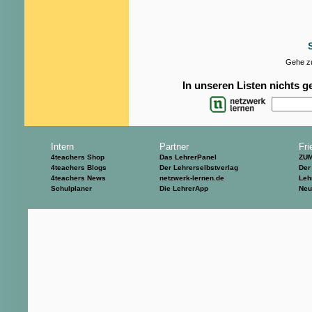
Gehe zu
In unseren Listen nichts 
Intern
Partner
Fri
4teachers Shop
Das LehrerPanel
ZU
4teachers Blogs
Der Lehrerselbstverlag
Der
4teachers News
netzwerk-lernen.de
Leh
Schulplaner
Die LehrerApp
Neu