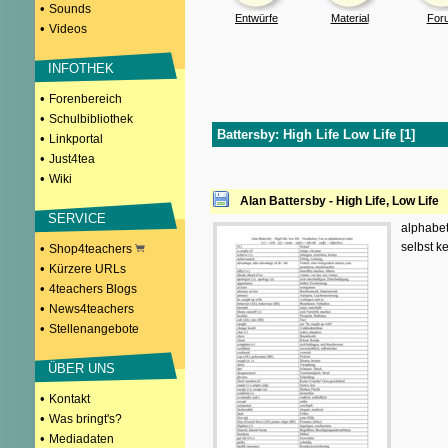
•
Sounds
Entwürfe
Material
For
•
Videos
INFOTHEK
•
Forenbereich
•
Schulbibliothek
Battersby: High Life Low Life [1]
•
Linkportal
•
Just4tea
•
Wiki
Alan Battersby - High Life, Low Life
SERVICE
alphabet
selbst k
•
Shop4teachers
•
Kürzere URLs
•
4teachers Blogs
•
News4teachers
•
Stellenangebote
ÜBER UNS
•
Kontakt
•
Was bringt's?
•
Mediadaten