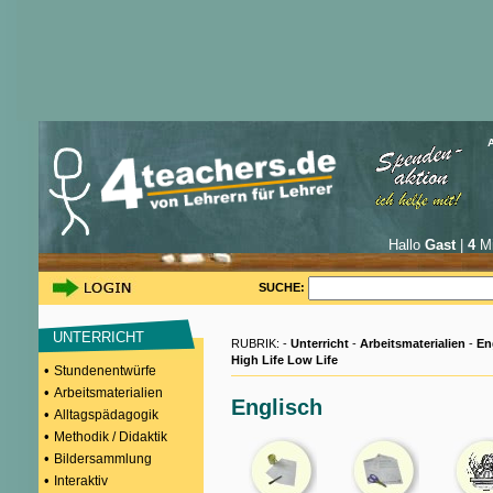
Hallo
Gast
|
4
Mi
SUCHE:
UNTERRICHT
RUBRIK: -
Unterricht
-
Arbeitsmaterialien
-
En
High Life Low Life
•
Stundenentwürfe
•
Arbeitsmaterialien
Englisch
•
Alltagspädagogik
•
Methodik / Didaktik
•
Bildersammlung
•
Interaktiv