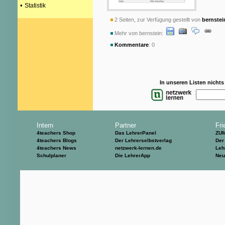
•
Statistik
2 Seiten, zur Verfügung gestellt von
bernstei
Mehr von bernstein:
Kommentare
: 0
In unseren Listen nicht
Intern
Partner
Fri
4teachers Shop
Das LehrerPanel
ZU
4teachers Blogs
Der Lehrerselbstverlag
Der
4teachers News
netzwerk-lernen.de
Leh
Schulplaner
Die LehrerApp
Neu