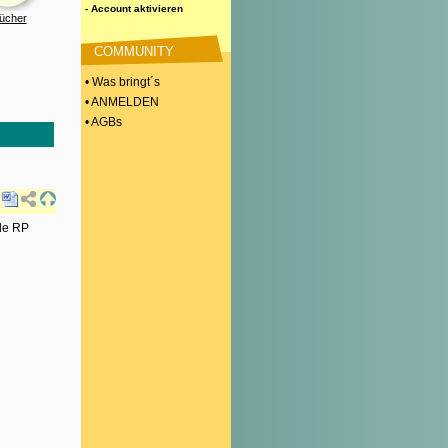
- Account aktivieren
ücher
COMMUNITY
• Was bringt´s
• ANMELDEN
• AGBs
ule RP