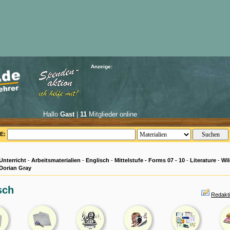
Anzeige:
Hallo
Gast
|
11
Mitglieder online
E:
Unterricht
-
Arbeitsmaterialien
-
Englisch
-
Mittelstufe - Forms 07 - 10
-
Literature
-
Wil
 Dorian Gray
sch
Redakti