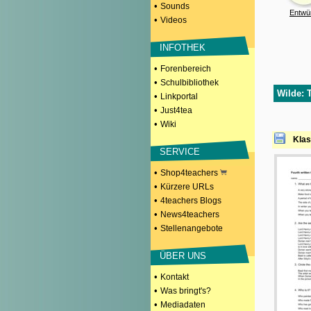
•
Sounds
Entwü
•
Videos
INFOTHEK
•
Forenbereich
•
Schulbibliothek
Wilde: 
•
Linkportal
•
Just4tea
•
Wiki
Klas
SERVICE
•
Shop4teachers
•
Kürzere URLs
•
4teachers Blogs
•
News4teachers
•
Stellenangebote
ÜBER UNS
•
Kontakt
•
Was bringt's?
•
Mediadaten