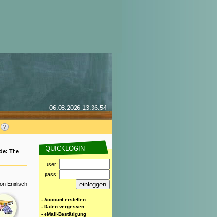
06.08.2026 13:36:54
QUICKLOGIN
de: The
user:
pass:
on Englisch
- Account erstellen
- Daten vergessen
- eMail-Bestätigung