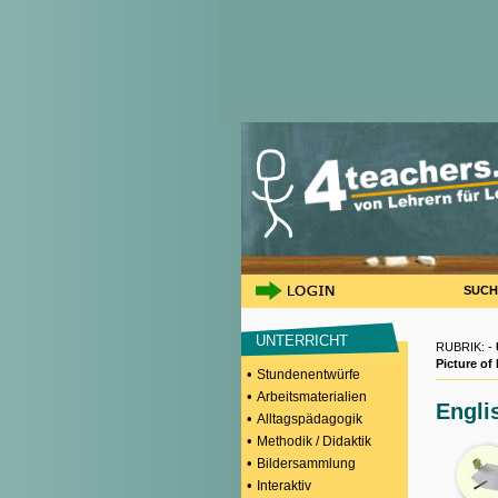
SUCH
UNTERRICHT
RUBRIK: -
Picture of
•
Stundenentwürfe
•
Arbeitsmaterialien
Engli
•
Alltagspädagogik
•
Methodik / Didaktik
•
Bildersammlung
•
Interaktiv