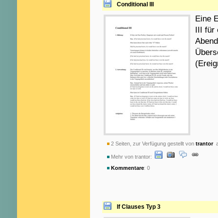
Conditional III
Eine E
III fü
Abend
Übers
(Ereig
2 Seiten, zur Verfügung gestellt von
trantor
a
Mehr von trantor:
Kommentare
: 0
If Clauses Typ 3