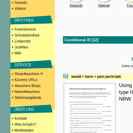
•
Sounds
Entwürfe
Material
For
•
Videos
INFOTHEK
•
Forenbereich
•
Schulbibliothek
Conditional III [12]
•
Linkportal
•
Just4tea
•
Wiki
SERVICE
Gehe zu
•
Shop4teachers
would + have + past participle
•
Kürzere URLs
Using 
•
4teachers Blogs
•
type I
News4teachers
•
Stellenangebote
NRW. 
ÜBER UNS
•
Kontakt
•
Was bringt's?
•
Mediadaten