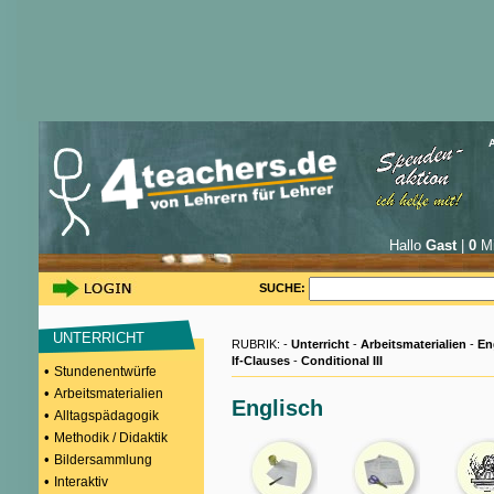
Hallo
Gast
|
0
Mi
SUCHE:
UNTERRICHT
RUBRIK: -
Unterricht
-
Arbeitsmaterialien
-
En
If-Clauses
-
Conditional III
•
Stundenentwürfe
•
Arbeitsmaterialien
Englisch
•
Alltagspädagogik
•
Methodik / Didaktik
•
Bildersammlung
•
Interaktiv