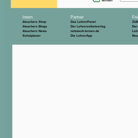
Intern
Partner
Fri
4teachers Shop
Das LehrerPanel
ZU
4teachers Blogs
Der Lehrerselbstverlag
Der
4teachers News
netzwerk-lernen.de
Leh
Schulplaner
Die LehrerApp
Neu