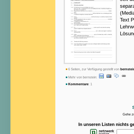
separa
(Medi
Text P
Lehrw
Lösun
6 Seiten, zur Verfügung gestellt von
bernstei
Mehr von bernstein:
Kommentare
: 1
Gehe zu
In unseren Listen nichts 