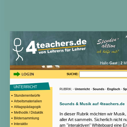
Hallo
Gast
|
2
Mi
SUCHE:
UNTERRICHT
RUBRIK: -
Unterricht
-
Sounds
-
Englisch
-
Sp
•
Stundenentwürfe
•
Arbeitsmaterialien
Sounds & Musik auf 4teachers.de
•
Alltagspädagogik
•
Methodik / Didaktik
In dieser Rubrik möchten wir Musik
•
Bildersammlung
aller Art sammeln. Sicherlich nicht n
•
Interaktiv
am "interaktiven" Whiteboard eine E