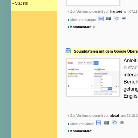
•
Statistik
Zur Verfügung gestellt von
hartpet
am 07.11
Mehr von hartpet:
Kommentare
: 0
Sounddateien mit dem Google Überset
Anleit
einfac
intera
Berich
gelun
Englis
Zur Verfügung gestellt von
abcaf
am 23.10.2
Mehr von abcaf:
Kommentare
: 1