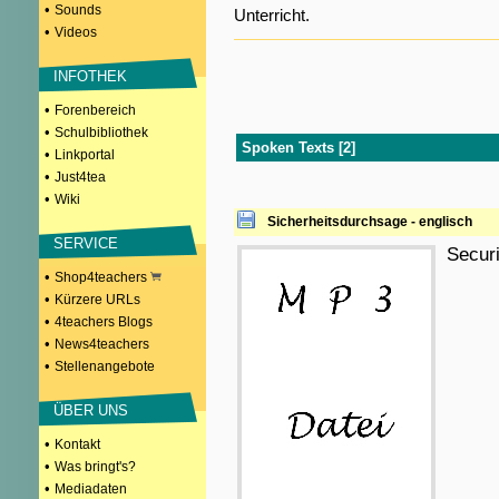
•
Sounds
Unterricht.
•
Videos
INFOTHEK
•
Forenbereich
•
Schulbibliothek
Spoken Texts [2]
•
Linkportal
•
Just4tea
•
Wiki
Sicherheitsdurchsage - englisch
SERVICE
Secur
•
Shop4teachers
•
Kürzere URLs
•
4teachers Blogs
•
News4teachers
•
Stellenangebote
ÜBER UNS
•
Kontakt
•
Was bringt's?
•
Mediadaten