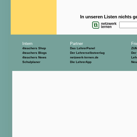
In unseren Listen nichts 
Intern
Partner
Fri
4teachers Shop
Das LehrerPanel
ZU
4teachers Blogs
Der Lehrerselbstverlag
Der
4teachers News
netzwerk-lernen.de
Leh
Schulplaner
Die LehrerApp
Neu