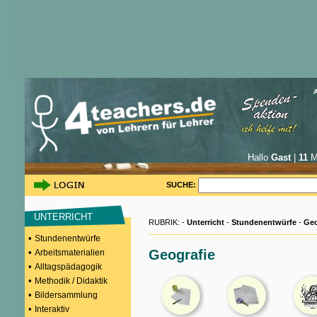
Hallo
Gast
|
11
Mi
SUCHE:
UNTERRICHT
RUBRIK: -
Unterricht
-
Stundenentwürfe
-
Geo
•
Stundenentwürfe
•
Geografie
Arbeitsmaterialien
•
Alltagspädagogik
•
Methodik / Didaktik
•
Bildersammlung
•
Interaktiv