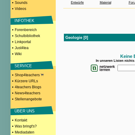
•
Sounds
Entwürfe
Material
For
•
Videos
INFOTHEK
•
Forenbereich
•
Schulbibliothek
Geologie [0]
•
Linkportal
•
Just4tea
•
Wiki
Keine 
In unseren Listen nicht
SERVICE
•
Shop4teachers
•
Kürzere URLs
•
4teachers Blogs
•
News4teachers
•
Stellenangebote
ÜBER UNS
•
Kontakt
•
Was bringt's?
•
Mediadaten