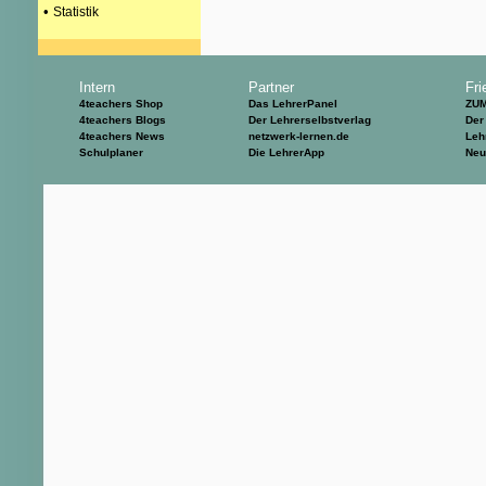
•
Statistik
Intern
Partner
Fri
4teachers Shop
Das LehrerPanel
ZU
4teachers Blogs
Der Lehrerselbstverlag
Der
4teachers News
netzwerk-lernen.de
Leh
Schulplaner
Die LehrerApp
Neu