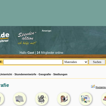
Anzeige:
Hallo
Gast
|
14
Mitglieder online
E:
Unterricht
-
Stundenentwürfe
-
Geografie
-
Siedlungen
afie
Redaktio