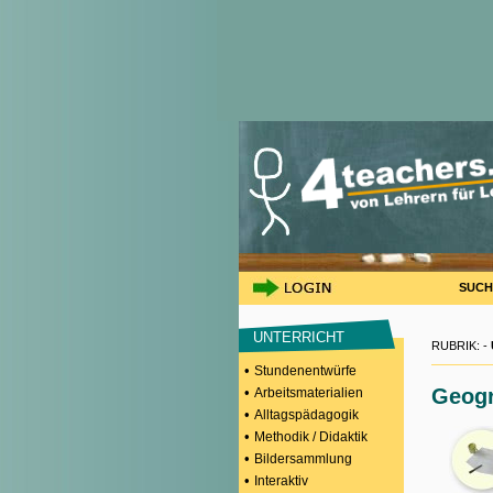
SUCH
UNTERRICHT
RUBRIK: -
•
Stundenentwürfe
•
Geogr
Arbeitsmaterialien
•
Alltagspädagogik
•
Methodik / Didaktik
•
Bildersammlung
•
Interaktiv