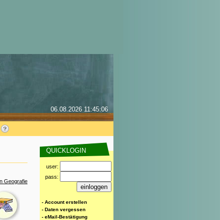
06.08.2026 11:45:06
QUICKLOGIN
user:
pass:
n Geografie
- Account erstellen
- Daten vergessen
- eMail-Bestätigung