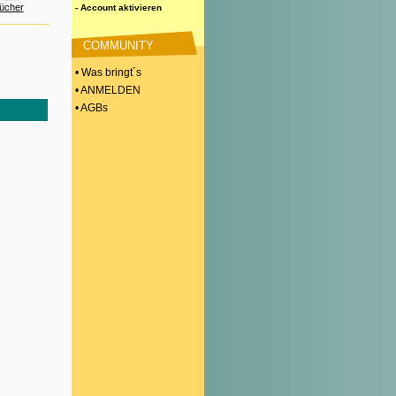
ücher
- Account aktivieren
COMMUNITY
• Was bringt´s
• ANMELDEN
• AGBs