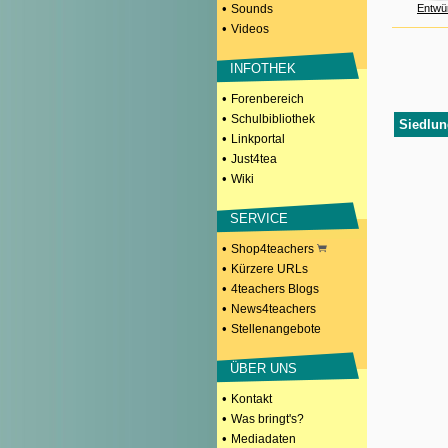
•
Sounds
Entwü
•
Videos
INFOTHEK
•
Forenbereich
•
Schulbibliothek
Siedlun
•
Linkportal
•
Just4tea
•
Wiki
SERVICE
•
Shop4teachers
•
Kürzere URLs
•
4teachers Blogs
•
News4teachers
•
Stellenangebote
ÜBER UNS
•
Kontakt
•
Was bringt's?
•
Mediadaten