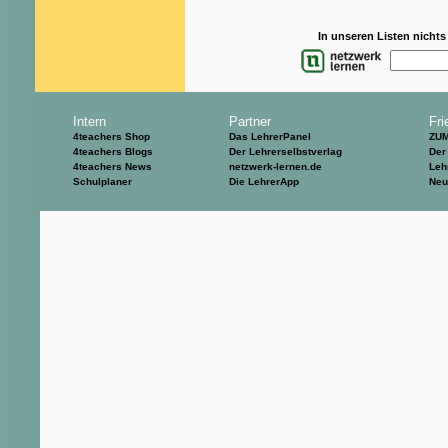
In unseren Listen nicht
Intern
Partner
Fri
4teachers Shop
Das LehrerPanel
ZU
4teachers Blogs
Der Lehrerselbstverlag
Der
4teachers News
netzwerk-lernen.de
Leh
Schulplaner
Die LehrerApp
Neu