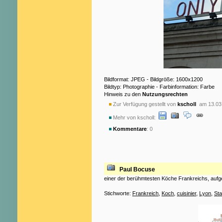
Bildformat: JPEG - Bildgröße: 1600x1200
Bildtyp: Photographie - Farbinformation: Farbe
Hinweis zu den
Nutzungsrechten
Zur Verfügung gestellt von
kscholl
am 13.03
Mehr von kscholl:
Kommentare
: 0
Paul Bocuse
einer der berühmtesten Köche Frankreichs, aufg
Stichworte:
Frankreich
,
Koch
,
cuisinier
,
Lyon
,
Sta