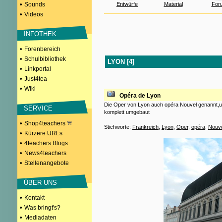
•
Sounds
Entwürfe
Material
For
•
Videos
INFOTHEK
•
Forenbereich
•
Schulbibliothek
LYON [4]
•
Linkportal
•
Just4tea
•
Wiki
Opéra de Lyon
Die Oper von Lyon auch opéra Nouvel genannt,u
SERVICE
komplett umgebaut
•
Shop4teachers
Stichworte:
Frankreich
,
Lyon
,
Oper
,
opéra
,
Nouv
•
Kürzere URLs
•
4teachers Blogs
•
News4teachers
•
Stellenangebote
ÜBER UNS
•
Kontakt
•
Was bringt's?
•
Mediadaten