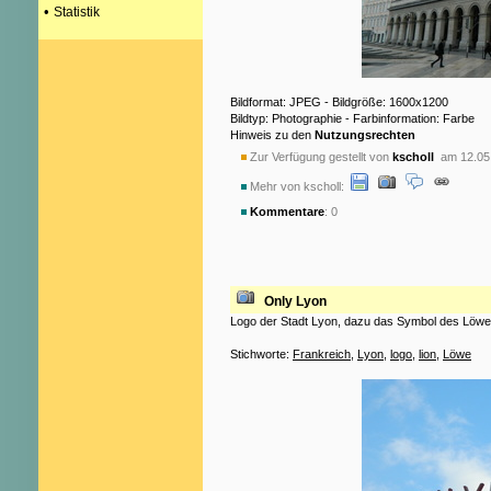
•
Statistik
Bildformat: JPEG - Bildgröße: 1600x1200
Bildtyp: Photographie - Farbinformation: Farbe
Hinweis zu den
Nutzungsrechten
Zur Verfügung gestellt von
kscholl
am 12.05
Mehr von kscholl:
Kommentare
: 0
Only Lyon
Logo der Stadt Lyon, dazu das Symbol des Löwen,
Stichworte:
Frankreich
,
Lyon
,
logo
,
lion
,
Löwe