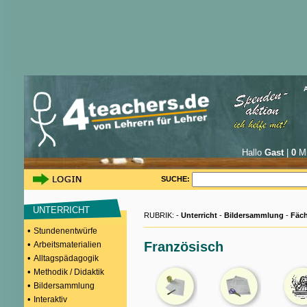
Hallo
Gast
|
0
Mi
SUCHE:
UNTERRICHT
RUBRIK: -
Unterricht
-
Bildersammlung
-
Fäch
•
Stundenentwürfe
•
Französisch
Arbeitsmaterialien
•
Alltagspädagogik
•
Methodik / Didaktik
•
Bildersammlung
•
Interaktiv