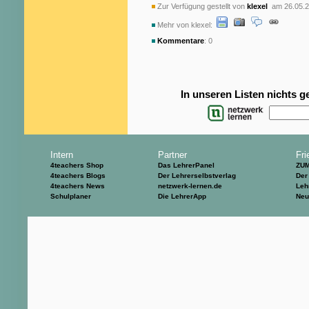
Zur Verfügung gestellt von
klexel
am 26.05.2
Mehr von klexel:
Kommentare
: 0
In unseren Listen nichts 
Intern
Partner
Fri
4teachers Shop
Das LehrerPanel
ZU
4teachers Blogs
Der Lehrerselbstverlag
Der
4teachers News
netzwerk-lernen.de
Leh
Schulplaner
Die LehrerApp
Neu