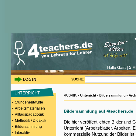
Hallo
Gast
|
5
Mi
SUCHE:
UNTERRICHT
RUBRIK: -
Unterricht
-
Bildersammlung
-
Arch
•
Stundenentwürfe
•
Arbeitsmaterialien
Bildersammlung auf 4teachers.de
•
Alltagspädagogik
•
Methodik / Didaktik
Die hier veröffentlichten Bilder und G
•
Bildersammlung
Unterricht (Arbeitsblätter, Arbeiten, E
•
Interaktiv
kommerzielle Nutzung der Bilder ist a