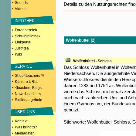
•
Sounds
Details zu den Nutzungsrechten fin
•
Videos
INFOTHEK
•
Forenbereich
•
Schulbibliothek
Wolfenbüttel [2]
•
Linkportal
•
Just4tea
•
Wiki
Wolfenbüttel - Schloss
SERVICE
Das Schloss Wolfenbüttel in Wolfenbü
Niedersachsen. Die ausgedehnte Vie
•
Shop4teachers
Wasserschlosses diente den Herzö
•
Kürzere URLs
Jahren 1283 und 1754 als Wolfenbüt
•
4teachers Blogs
wurde das Schloss mehrmals zerstö
•
News4teachers
auch nach zahlreichen Um- und Anb
•
Stellenangebote
einem Gymnasium, der Bundesakade
genutzt.
ÜBER UNS
•
Kontakt
Stichworte:
Wolfenbüttel
,
Schloss
,
G
•
Was bringt's?
•
Mediadaten