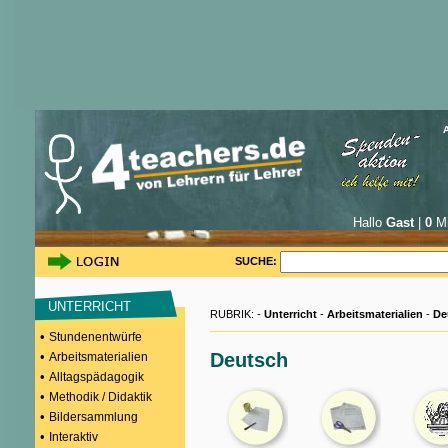
Hallo
Gast
|
0
Mi
SUCHE:
UNTERRICHT
RUBRIK: -
Unterricht
-
Arbeitsmaterialien
-
De
•
Stundenentwürfe
•
Deutsch
Arbeitsmaterialien
•
Alltagspädagogik
•
Methodik / Didaktik
•
Bildersammlung
•
Interaktiv