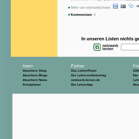
Mehr von reichundschoen:
Kommentare
: 0
In unseren Listen nichts 
Intern
Partner
Fri
4teachers Shop
Das LehrerPanel
ZU
4teachers Blogs
Der Lehrerselbstverlag
Der
4teachers News
netzwerk-lernen.de
Leh
Schulplaner
Die LehrerApp
Neu