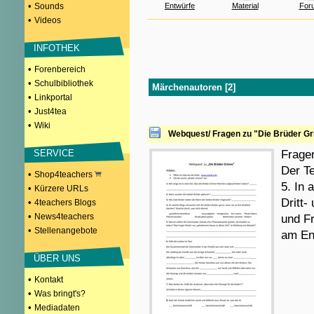
•
Sounds
Entwürfe
Material
For
•
Videos
INFOTHEK
•
Forenbereich
•
Schulbibliothek
Märchenautoren [2]
•
Linkportal
•
Just4tea
•
Wiki
Webquest/ Fragen zu "Die Brüder G
SERVICE
Frage
Der Te
•
Shop4teachers
5. In 
•
Kürzere URLs
Dritt-
•
4teachers Blogs
•
News4teachers
und Fr
•
Stellenangebote
am End
ÜBER UNS
•
Kontakt
•
Was bringt's?
•
Mediadaten