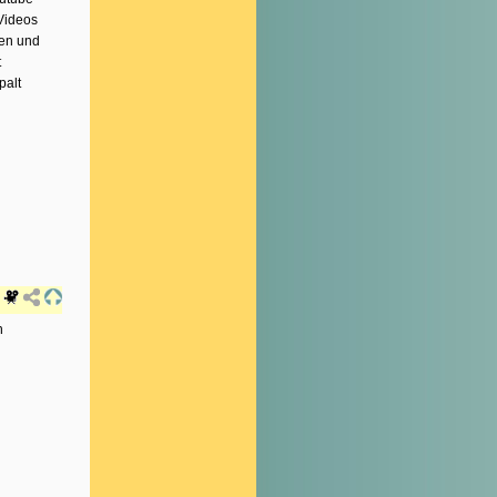
Videos
gen und
t
palt
n