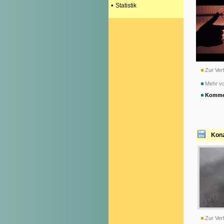
•
Statistik
Zur Verf
Mehr vo
Komme
Konz
Zur Verf