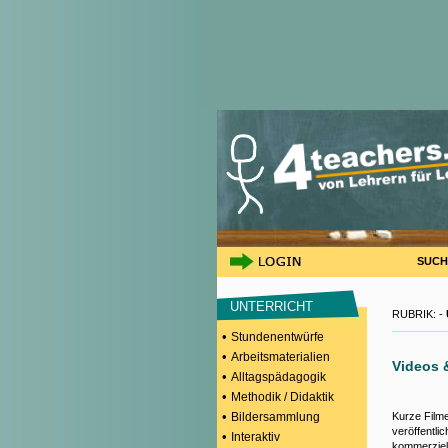
SUCH
UNTERRICHT
RUBRIK: -
•
Stundenentwürfe
•
Arbeitsmaterialien
Videos 
•
Alltagspädagogik
•
Methodik / Didaktik
•
Bildersammlung
Kurze Filme
veröffentli
•
Interaktiv
kommerziell