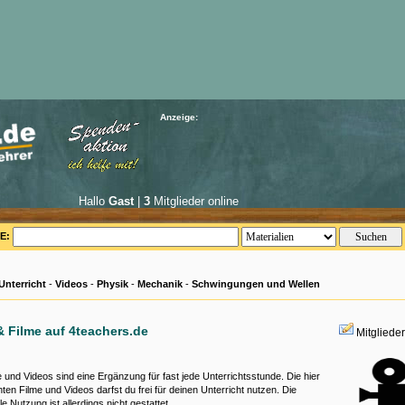
Anzeige:
Hallo
Gast
|
3
Mitglieder online
E:
Unterricht
-
Videos
-
Physik
-
Mechanik
-
Schwingungen und Wellen
& Filme auf 4teachers.de
Mitgliede
 und Videos sind eine Ergänzung für fast jede Unterrichtsstunde. Die hier
chten Filme und Videos darfst du frei für deinen Unterricht nutzen. Die
e Nutzung ist allerdings nicht gestattet.