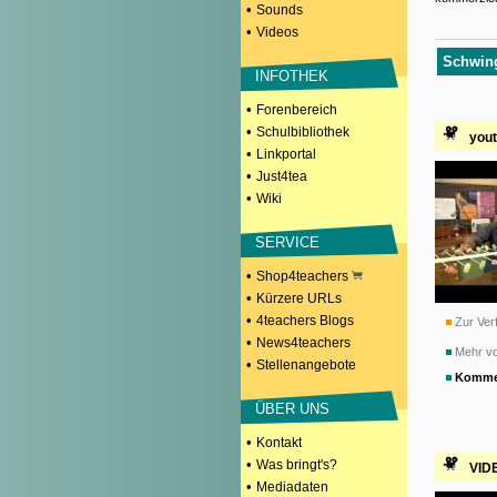
•
Sounds
•
Videos
Schwing
INFOTHEK
•
Forenbereich
•
Schulbibliothek
you
•
Linkportal
•
Just4tea
•
Wiki
SERVICE
•
Shop4teachers
•
Kürzere URLs
•
4teachers Blogs
Zur Verf
•
News4teachers
Mehr vo
•
Stellenangebote
Komme
ÜBER UNS
•
Kontakt
•
Was bringt's?
VIDE
•
Mediadaten