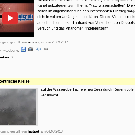
Kanal aufzubauen zum Thema "Naturwissenschaften". Die 
sollen im allgemeinen für einen Interessanten Einstieg sor
nicht in vollem Umfang alles erklären. Dieses Video ist rech
ausführlich und erklärt anhand von Versuchen den Doppels
Versuch und das Phänomen "Inteferenzen".
ügung gestellt von
wtcologne
am 28.03.2017
n wtcologne:
ntare
: 0
entrische Kreise
auf der Wasseroberfläche eines Sees durch Regentropfe
verursacht
ügung gestellt von
hartpet
am 06.08.2013