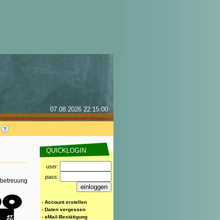
07.08.2026 22:15:00
QUICKLOGIN
user:
pass:
rbetreuung
- Account erstellen
- Daten vergessen
- eMail-Bestätigung