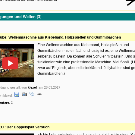
ungen und Wellen [3]
tube: Wellenmaschine aus Klebeband, Holzspießen und Gummibärchen
Eine Wellenmaschine aus Klebeband, Holzspießen und
Gummibärchen - so einfach und lustig ist es, eine Wellenm
selber zu basteln. Da können alle Schüler mitbasteln. Und s
funktioniert wie eine professionelle Maschine. Viel Spaß. (Li
zwar auf Englisch, aber selbsterklärend. Jellybabies sind g
Gummibärchen.)
ügung gestellt von
klexel
am 28.03.2017
n klexel:
ntare
: 2
O : Der Doppelspalt Versuch
Ich bin Lehramtsstudent und versuche gleichzeitig einen Y