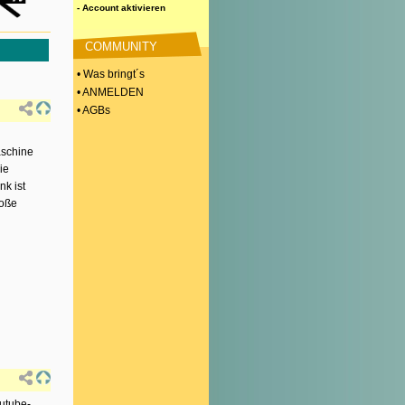
- Account aktivieren
COMMUNITY
• Was bringt´s
• ANMELDEN
• AGBs
aschine
ie
nk ist
roße
outube-