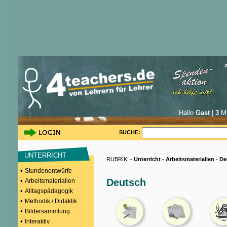
Hallo
Gast
|
3
Mi
SUCHE:
UNTERRICHT
RUBRIK: -
Unterricht
-
Arbeitsmaterialien
-
De
•
Stundenentwürfe
•
Deutsch
Arbeitsmaterialien
•
Alltagspädagogik
•
Methodik / Didaktik
•
Bildersammlung
•
Interaktiv