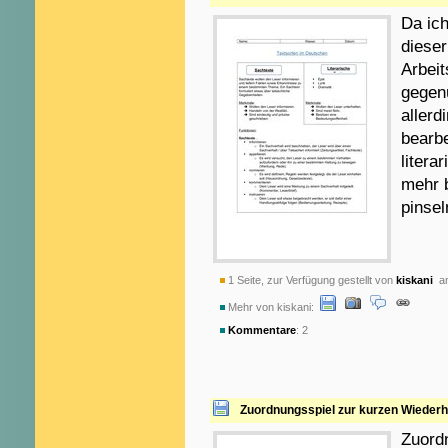
Da ich
dieser
Arbeit
gegenü
allerd
bearbe
litera
mehr 
pinsel
1 Seite, zur Verfügung gestellt von
kiskani
am
Mehr von kiskani:
Kommentare
: 2
Zuordnungsspiel zur kurzen Wiederh
Zuord