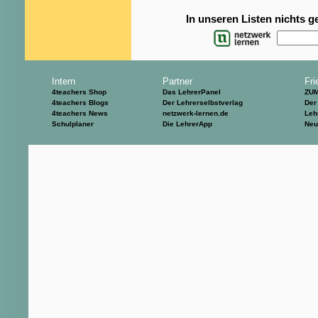
In unseren Listen nichts 
Intern
Partner
Fri
4teachers Shop
Das LehrerPanel
ZU
4teachers Blogs
Der Lehrerselbstverlag
Der
4teachers News
netzwerk-lernen.de
Leh
Schulplaner
Die LehrerApp
Neu