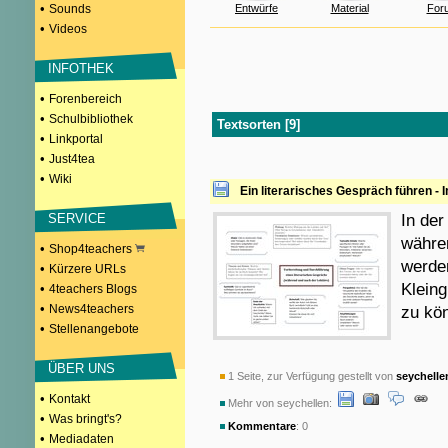
•
Sounds
Entwürfe
Material
For
•
Videos
INFOTHEK
•
Forenbereich
•
Schulbibliothek
Textsorten [9]
•
Linkportal
•
Just4tea
•
Wiki
Ein literarisches Gespräch führen - 
SERVICE
In der
währe
•
Shop4teachers
werden
•
Kürzere URLs
Kleing
•
4teachers Blogs
•
News4teachers
zu kö
•
Stellenangebote
ÜBER UNS
1 Seite, zur Verfügung gestellt von
seychelle
•
Kontakt
Mehr von seychellen:
•
Was bringt's?
Kommentare
: 0
•
Mediadaten