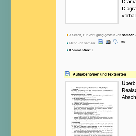
Drama
Diagr
vorha
3 Seiten, zur Verfügung gestellt von
samsar
a
Mehr von samsar:
Kommentare
: 1
Aufgabentypen und Textsorten
Überbl
Realsc
Absch