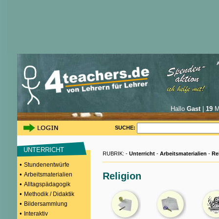
Hallo
Gast
|
19
Mi
SUCHE:
UNTERRICHT
RUBRIK: -
Unterricht
-
Arbeitsmaterialien
-
Re
•
Stundenentwürfe
•
Religion
Arbeitsmaterialien
•
Alltagspädagogik
•
Methodik / Didaktik
•
Bildersammlung
•
Interaktiv