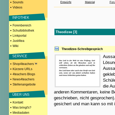
•
Sounds
Entwürfe
Material
For
•
Videos
INFOTHEK
•
Forenbereich
•
Schulbibliothek
Theodizee [3]
•
Linkportal
•
Just4tea
•
Wiki
Theodizee-Schreibgespräch
SERVICE
Aussa
Lösun
•
Shop4teachers
Aussag
•
Kürzere URLs
gekleb
•
4teachers Blogs
•
News4teachers
Schül
•
Stellenangebote
die Au
anderen Kommentaren, keine Be
ÜBER UNS
geschrieben, nicht gesprochen
•
Kontakt
gesichert und man kann so mit
•
Was bringt's?
•
Mediadaten