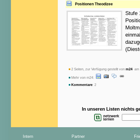
Positionen Theodizee
Stufe
Positi
Moltm
einmal
dazug
(Diest
2 Seiten, zur Verfügung gestellt von
m24
am 2
Mehr von m24:
Kommentare
: 2
In unseren Listen nichts 
Intern
Partner
Fri