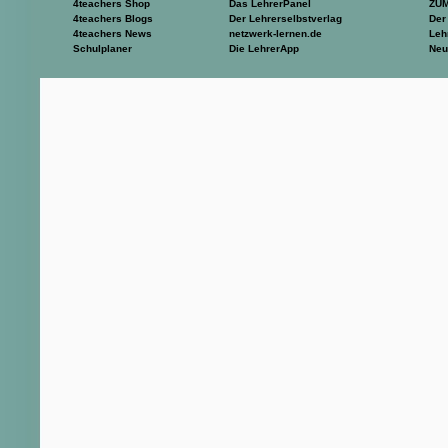
4teachers Shop
Das LehrerPanel
ZU
4teachers Blogs
Der Lehrerselbstverlag
Der
4teachers News
netzwerk-lernen.de
Leh
Schulplaner
Die LehrerApp
Neu