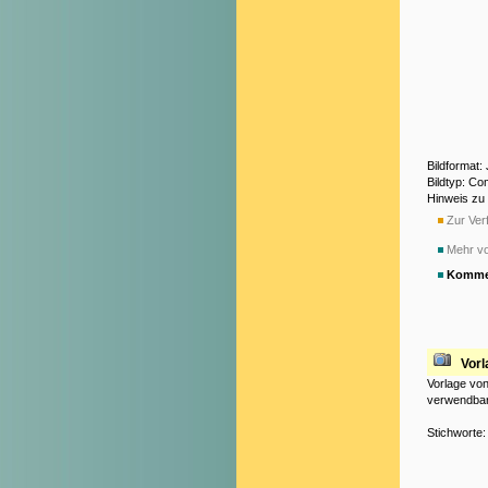
Bildformat:
Bildtyp: Co
Hinweis zu
Zur Verf
Mehr v
Komme
Vorl
Vorlage von
verwendbar
Stichworte