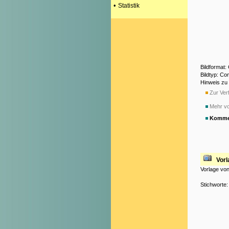
•
Statistik
Bildformat:
Bildtyp: Co
Hinweis zu
Zur Verf
Mehr vo
Komme
Vorl
Vorlage von
Stichworte