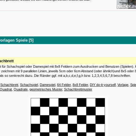
orlagen Spiele [5]
achbrett
t für Schachspiel oder Damespiel mit 8x8 Feldern zum Ausdrucken und Benutzen (Spielen).
 zeichnen mit 9 parallelen Linien, jeweils 5cm oder 6cm Abstand (oder ähnlich)und 8x5 oder
s so senkrecht dazu. Die Ränder ggf. mit a,b,c,d,e,f,g,h bzw. 1,2,3,4,5,6,7,8 beschriften.
:
Schachbrett
,
Schachspiel
,
Damespiel
,
64 Felder
,
8x8 Felder
,
DIY do-it-yourself
,
Vorlage
,
Spie
Quadrat
,
Quadrate
,
geometrisches Muster
,
Schachbrettmuster