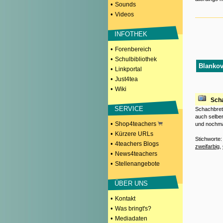
•
Sounds
•
Videos
INFOTHEK
•
Forenbereich
•
Schulbibliothek
Blankov
•
Linkportal
•
Just4tea
•
Wiki
Sch
SERVICE
Schachbret
auch selber
•
Shop4teachers
und nochmal
•
Kürzere URLs
Stichworte
•
4teachers Blogs
zweifarbig
,
•
News4teachers
•
Stellenangebote
ÜBER UNS
•
Kontakt
•
Was bringt's?
•
Mediadaten