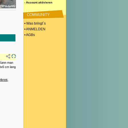
- Account aktivieren
COMMUNITY
• Was bringt´s
• ANMELDEN
• AGBs
 Kann man
 8x6 cm lang
lbrett
,