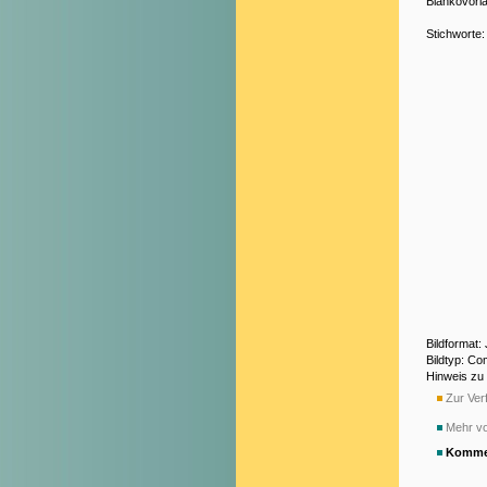
Blankovorl
Stichworte
Bildformat:
Bildtyp: Co
Hinweis zu
Zur Verf
Mehr v
Komme