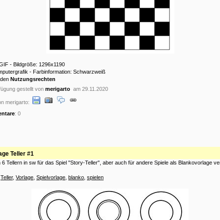
 GIF - Bildgröße: 1296x1190
mputergrafik - Farbinformation: Schwarzweiß
 den
Nutzungsrechten
ügung gestellt von
merigarto
am 29.11.2020
n merigarto:
ntare
: 0
age Teller #1
 6 Tellern in sw für das Spiel "Story-Teller", aber auch für andere Spiele als Blankovorlage v
:
Teller
,
Vorlage
,
Spielvorlage
,
blanko
,
spielen