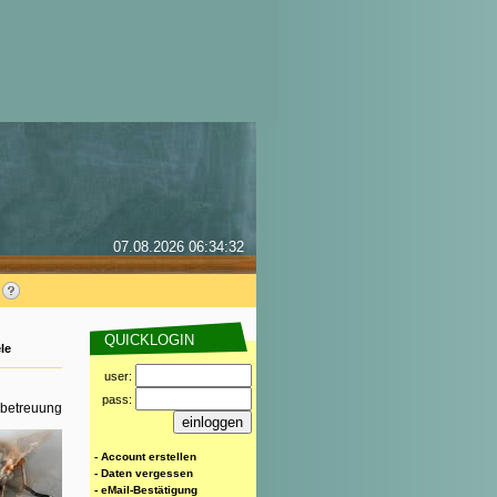
07.08.2026 06:34:32
QUICKLOGIN
le
user:
pass:
rbetreuung
- Account erstellen
- Daten vergessen
- eMail-Bestätigung