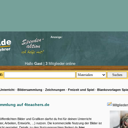
Anzeige:
Hallo
Gast
|
3
Mitglieder online
E:
Unterricht
-
Bildersammlung
-
Zeichnungen
-
Freizeit und Spiel
-
Blankovorlagen Spie
ammlung auf 4teachers.de
Mitgliede
öffentlichten Bilder und Grafiken darfst du frei für deinen Unterricht
ter, Arbeiten, Entwürfe, ...) nutzen. Die kommerzielle Nutzung der Bilder ist
nicht gestattet. Details zu den Nutzungsrechten findest du
hier
.