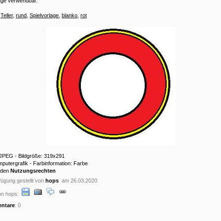
age verwendbar.
:
Teller
,
rund
,
Spielvorlage
,
blanko
,
rot
 JPEG - Bildgröße: 319x291
mputergrafik - Farbinformation: Farbe
 den
Nutzungsrechten
ügung gestellt von
hops
am 26.03.2020
on hops:
ntare
: 0