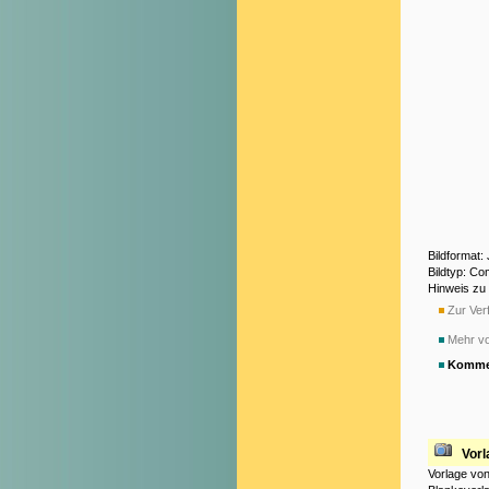
Bildformat:
Bildtyp: Co
Hinweis zu
Zur Verf
Mehr v
Komme
Vorl
Vorlage von 