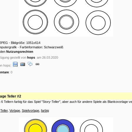
 JPEG - Bildgröße: 1051x614
mputergrafik - Farbinformation: Schwarzweiß
 den
Nutzungsrechten
ügung gestellt von
hops
am 26.03.2020
on hops:
ntare
: 0
age Teller #2
 6 Tellern farbig für das Spiel "Story-Teller", aber auch für andere Spiele als Blankovorlage 
:
Teller
,
Vorlage
,
Spielvorlage
,
farbig