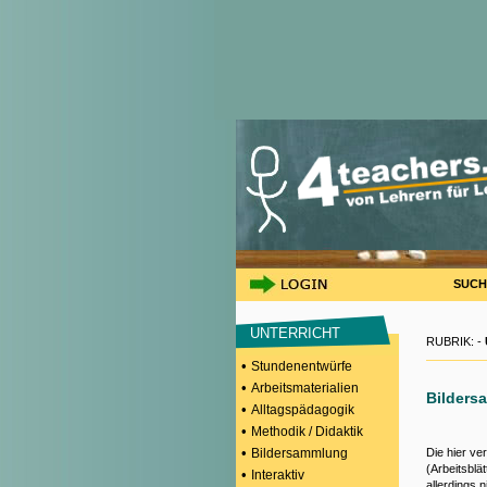
SUCH
UNTERRICHT
RUBRIK: -
•
Stundenentwürfe
•
Arbeitsmaterialien
Bilders
•
Alltagspädagogik
•
Methodik / Didaktik
•
Bildersammlung
Die hier ver
(Arbeitsblät
•
Interaktiv
allerdings 