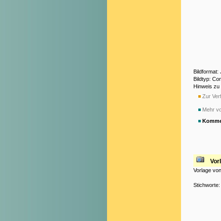
Bildformat:
Bildtyp: Co
Hinweis zu
Zur Verf
Mehr v
Komme
Vorl
Vorlage von
Stichworte