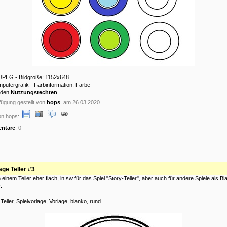
 JPEG - Bildgröße: 1152x648
mputergrafik - Farbinformation: Farbe
 den
Nutzungsrechten
ügung gestellt von
hops
am 26.03.2020
on hops:
ntare
: 0
age Teller #3
 einem Teller eher flach, in sw für das Spiel "Story-Teller", aber auch für andere Spiele als B
.
:
Teller
,
Spielvorlage
,
Vorlage
,
blanko
,
rund