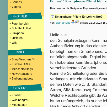
Forum: "Smartphone-Pflicht für Le
•
Sounds
•
Videos
Bitte beachte die Netiquette! Doppeleinträge wer
INFOTHEK
Smartphone-Pflicht für Lehrkräfte?
von:
clair-de-lune
erstellt: 21.08.2024 15:
•
Forenbereich
•
Schulbibliothek
•
Linkportal
Hallo alle
•
Just4tea
seit Schuljahresbeginn kann ma
•
Wiki
Authentifizierung in das digital
benötigt man ein Smartphone.
SERVICE
natürlich abgeschafft. Digital is
•
Shop4teachers
Ich habe aber kein Smartphone. 
•
Kürzere URLs
verschiedensten Gründen.
•
4teachers Blogs
Kann die Schulleitung oder die
•
News4teachers
•
verlangen, mir ein privates Sma
Stellenangebote
seinen Daten wie z. B. Standor
ÜBER UNS
Strom, SIM-Karte usw) für sch
Welche Rechtsquelle gibt da A
•
Kontakt
•
Was bringt's?
ist so umfangreich, da suche ic
•
Mediadaten
Bin für jede Antwort dankbar