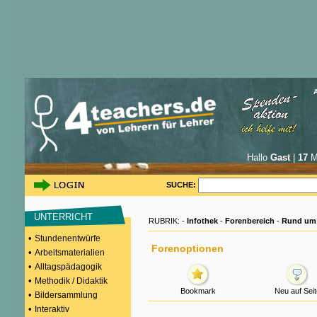
Hallo
Gast
|
17
Mi
SUCHE:
UNTERRICHT
RUBRIK: -
Infothek
-
Forenbereich
-
Rund um 
•
Stundenentwürfe
Forenoptionen
•
Arbeitsmaterialien
•
Alltagspädagogik
•
Methodik / Didaktik
Bookmark
Neu auf Seit
•
Bildersammlung
•
Interaktiv