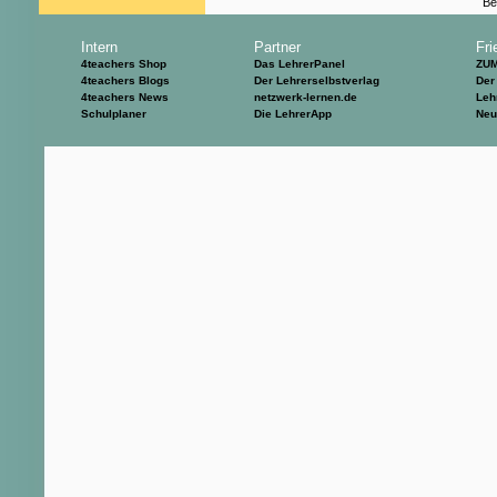
Be
Intern
Partner
Fri
4teachers Shop
Das LehrerPanel
ZU
4teachers Blogs
Der Lehrerselbstverlag
Der
4teachers News
netzwerk-lernen.de
Leh
Schulplaner
Die LehrerApp
Neu