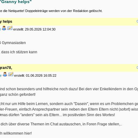
"Granny helps"
te die Netiquette! Doppeleinträge werden von der Redaktion gelöscht.
y helps
8
erstellt: 29.05.2026 12:04:30
4 Gymnasiasten
 dass ich stützen kann
gran78,
ne
erstellt: 01.06.2026 16:05:22
ind schon besonders und hilfreiche noch dazu! Bei den vier Enkelkindern in den G
ganz schön gefordert!
icht nur um Hilfe beim Lernen, sondern auch "Dasein", wenn es um Problemchen ge
er-Freuen, einfach Ansprechpartner sein neben den Eltern Eltern nicht (sofort) wis
as dürfen "anders" sein als Eltern... im positivsten Sinn des Wortes!
dich über diverse Themen im Chat austauschen, in Foren Frage stellen,..
ch willkommen hier!