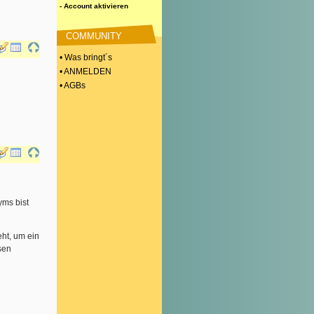
- Account aktivieren
COMMUNITY
• Was bringt´s
• ANMELDEN
• AGBs
yms bist
ht, um ein
sen