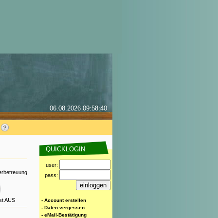
06.08.2026 09:58:40
QUICKLOGIN
user:
derbetreuung
pass:
ist AUS
- Account erstellen
- Daten vergessen
- eMail-Bestätigung