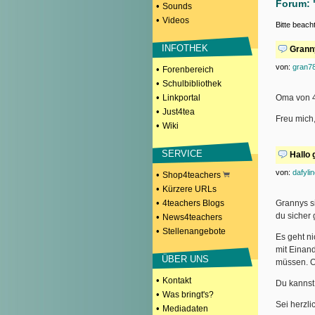
Forum: 
•
Sounds
•
Videos
Bitte beach
INFOTHEK
Grann
von:
gran7
•
Forenbereich
•
Schulbibliothek
•
Linkportal
Oma von 
•
Just4tea
Freu mich,
•
Wiki
SERVICE
Hallo 
von:
dafyli
•
Shop4teachers
•
Kürzere URLs
•
4teachers Blogs
Grannys s
du sicher 
•
News4teachers
•
Stellenangebote
Es geht n
mit Einand
ÜBER UNS
müssen. Om
•
Kontakt
Du kannst 
•
Was bringt's?
Sei herzli
•
Mediadaten