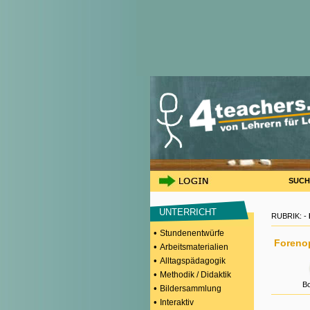
SUCH
UNTERRICHT
RUBRIK: -
•
Stundenentwürfe
Foreno
•
Arbeitsmaterialien
•
Alltagspädagogik
•
Methodik / Didaktik
B
•
Bildersammlung
•
Interaktiv