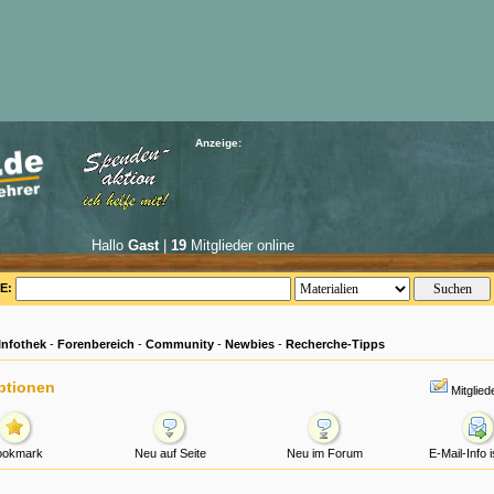
Anzeige:
Hallo
Gast
|
19
Mitglieder online
E:
Infothek
-
Forenbereich
-
Community
-
Newbies
-
Recherche-Tipps
ptionen
Mitglie
ookmark
Neu auf Seite
Neu im Forum
E-Mail-Info 