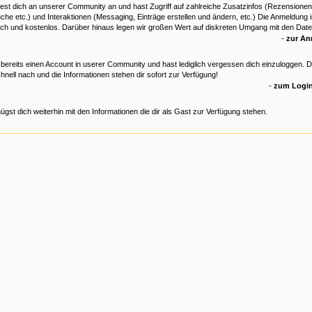
est dich an unserer Community an und hast Zugriff auf zahlreiche Zusatzinfos (Rezensionen
che etc.) und Interaktionen (Messaging, Einträge erstellen und ändern, etc.) Die Anmeldung is
ich und kostenlos. Darüber hinaus legen wir großen Wert auf diskreten Umgang mit den Date
-
zur A
 bereits einen Account in userer Community und hast lediglich vergessen dich einzuloggen. 
hnell nach und die Informationen stehen dir sofort zur Verfügung!
-
zum Login
ügst dich weiterhin mit den Informationen die dir als Gast zur Verfügung stehen.