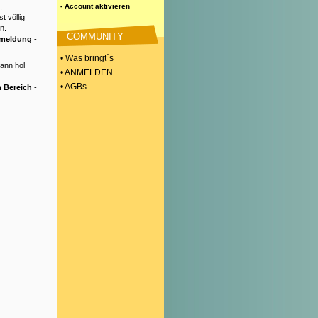
,
- Account aktivieren
t völlig
n.
COMMUNITY
nmeldung
-
• Was bringt´s
Dann hol
• ANMELDEN
• AGBs
 Bereich
-