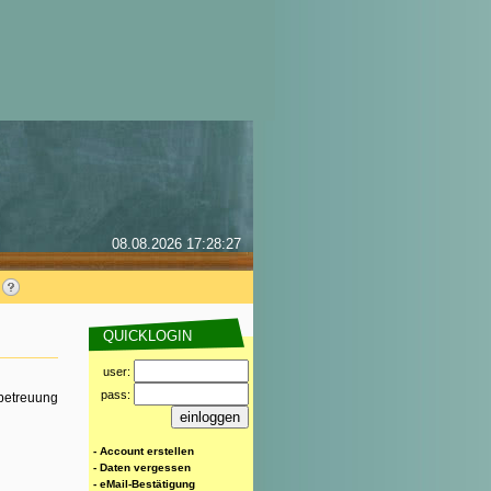
08.08.2026 17:28:27
QUICKLOGIN
user:
pass:
rbetreuung
- Account erstellen
- Daten vergessen
- eMail-Bestätigung