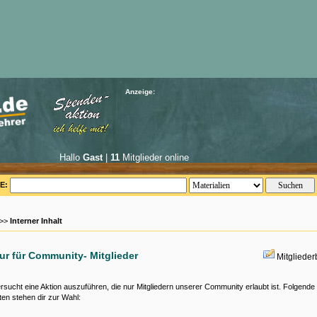
Anzeige:
Hallo
Gast
|
11
Mitglieder online
E:
 >>
Interner Inhalt
nur für Community- Mitglieder
Mitgliede
rsucht eine Aktion auszuführen, die nur Mitgliedern unserer Community erlaubt ist. Folgende
ten stehen dir zur Wahl: