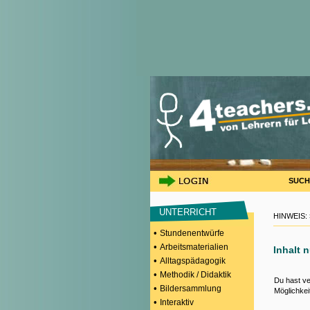
SUCH
UNTERRICHT
HINWEIS:
•
Stundenentwürfe
•
Arbeitsmaterialien
Inhalt 
•
Alltagspädagogik
•
Methodik / Didaktik
Du hast ve
•
Bildersammlung
Möglichkei
•
Interaktiv