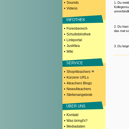
•
Sounds
1. Du meld
Kollegensu
•
Videos
unverbindl
INFOTHEK
2. Du hast
•
Forenbereich
das mal sc
•
Schulbibliothek
•
Linkportal
•
Just4tea
3. Du begn
•
Wiki
SERVICE
•
Shop4teachers
•
Kürzere URLs
•
4teachers Blogs
•
News4teachers
•
Stellenangebote
ÜBER UNS
•
Kontakt
•
Was bringt's?
•
Mediadaten