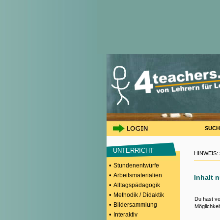
SUCH
UNTERRICHT
HINWEIS:
•
Stundenentwürfe
•
Arbeitsmaterialien
Inhalt 
•
Alltagspädagogik
•
Methodik / Didaktik
Du hast ve
•
Bildersammlung
Möglichkei
•
Interaktiv