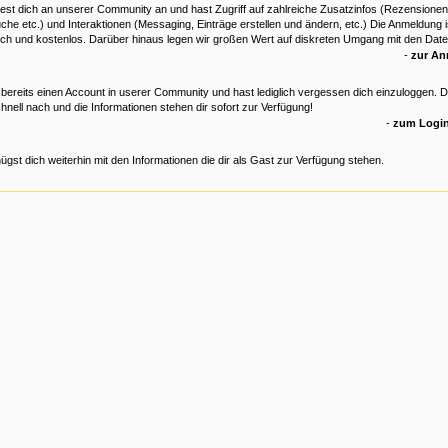
est dich an unserer Community an und hast Zugriff auf zahlreiche Zusatzinfos (Rezensionen
che etc.) und Interaktionen (Messaging, Einträge erstellen und ändern, etc.) Die Anmeldung is
ich und kostenlos. Darüber hinaus legen wir großen Wert auf diskreten Umgang mit den Date
-
zur A
 bereits einen Account in userer Community und hast lediglich vergessen dich einzuloggen. 
hnell nach und die Informationen stehen dir sofort zur Verfügung!
-
zum Login
ügst dich weiterhin mit den Informationen die dir als Gast zur Verfügung stehen.