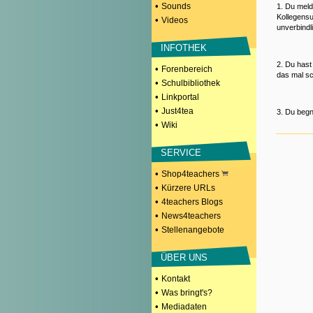
•
Sounds
1. Du meld
Kollegensu
•
Videos
unverbindl
INFOTHEK
2. Du hast
•
Forenbereich
das mal sc
•
Schulbibliothek
•
Linkportal
•
Just4tea
3. Du begn
•
Wiki
SERVICE
•
Shop4teachers
•
Kürzere URLs
•
4teachers Blogs
•
News4teachers
•
Stellenangebote
ÜBER UNS
•
Kontakt
•
Was bringt's?
•
Mediadaten