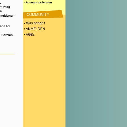
,
- Account aktivieren
t völlig
n.
COMMUNITY
nmeldung
-
• Was bringt´s
Dann hol
• ANMELDEN
• AGBs
 Bereich
-