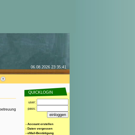
06.08.2026 23:35:41
QUICKLOGIN
user:
pass:
rbetreuung
- Account erstellen
- Daten vergessen
- eMail-Bestätigung