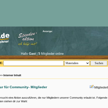
Anzeige:
Hallo
Gast
|
5
Mitglieder online
E:
 >>
Interner Inhalt
nur für Community- Mitglieder
Mitgliede
rsucht eine Aktion auszuführen, die nur Mitgliedern unserer Community erlaubt ist. Folgende
ten stehen dir zur Wahl: