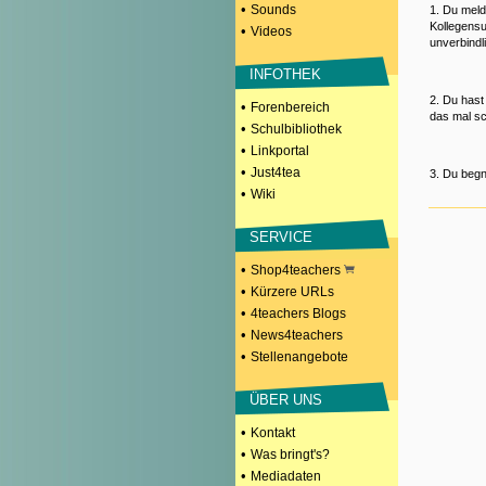
•
Sounds
1. Du meld
Kollegensu
•
Videos
unverbindl
INFOTHEK
2. Du hast
•
Forenbereich
das mal sc
•
Schulbibliothek
•
Linkportal
•
Just4tea
3. Du begn
•
Wiki
SERVICE
•
Shop4teachers
•
Kürzere URLs
•
4teachers Blogs
•
News4teachers
•
Stellenangebote
ÜBER UNS
•
Kontakt
•
Was bringt's?
•
Mediadaten