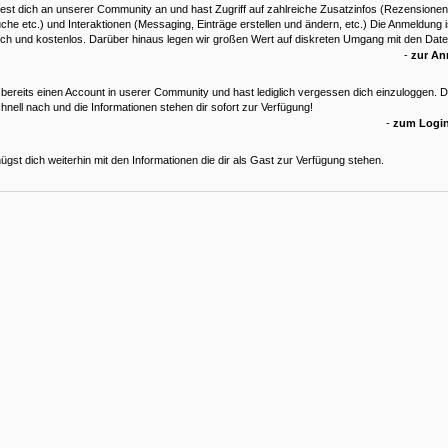
est dich an unserer Community an und hast Zugriff auf zahlreiche Zusatzinfos (Rezensionen
che etc.) und Interaktionen (Messaging, Einträge erstellen und ändern, etc.) Die Anmeldung is
ich und kostenlos. Darüber hinaus legen wir großen Wert auf diskreten Umgang mit den Date
-
zur A
 bereits einen Account in userer Community und hast lediglich vergessen dich einzuloggen. 
hnell nach und die Informationen stehen dir sofort zur Verfügung!
-
zum Login
ügst dich weiterhin mit den Informationen die dir als Gast zur Verfügung stehen.