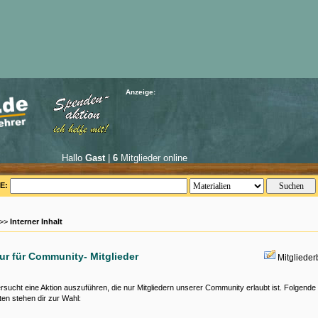
Anzeige:
Hallo
Gast
|
6
Mitglieder online
E:
 >>
Interner Inhalt
nur für Community- Mitglieder
Mitgliede
rsucht eine Aktion auszuführen, die nur Mitgliedern unserer Community erlaubt ist. Folgende
ten stehen dir zur Wahl: