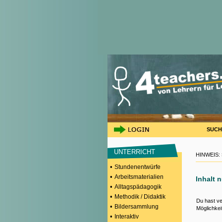
SUCH
UNTERRICHT
HINWEIS:
•
Stundenentwürfe
•
Arbeitsmaterialien
Inhalt 
•
Alltagspädagogik
•
Methodik / Didaktik
Du hast ve
•
Bildersammlung
Möglichkei
•
Interaktiv