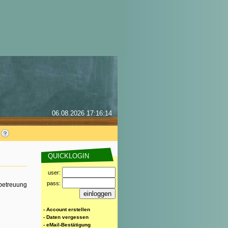
06.08.2026 17:16:14
QUICKLOGIN
user:
pass:
rbetreuung
- Account erstellen
- Daten vergessen
- eMail-Bestätigung