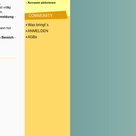
,
- Account aktivieren
t völlig
n.
COMMUNITY
nmeldung
-
• Was bringt´s
Dann hol
• ANMELDEN
• AGBs
 Bereich
-