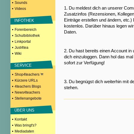
•
Sounds
1. Du meldest dich an unserer Comm
•
Videos
Zusatzinfos (Rezensionen, Kollegen
Einträge erstellen und ändern, etc.)
INFOTHEK
kostenlos. Darüber hinaus legen wi
•
Forenbereich
Daten.
•
Schulbibliothek
•
Linkportal
•
Just4tea
2. Du hast bereits einen Account in
•
Wiki
dich einzuloggen. Dann hol das mal 
sofort zur Verfügung!
SERVICE
•
Shop4teachers
•
Kürzere URLs
3. Du begnügst dich weiterhin mit d
•
4teachers Blogs
stehen.
•
News4teachers
•
Stellenangebote
ÜBER UNS
•
Kontakt
•
Was bringt's?
•
Mediadaten