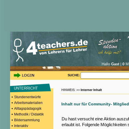
Hallo
Gast
|
0
Mi
SUCHE:
UNTERRICHT
HINWEIS: >>
Interner Inhalt
•
Stundenentwürfe
•
Arbeitsmaterialien
Inhalt nur für Community- Mitglied
•
Alltagspädagogik
•
Methodik / Didaktik
Du hast versucht eine Aktion auszu
•
Bildersammlung
erlaubt ist. Folgende Möglichkeiten 
•
Interaktiv