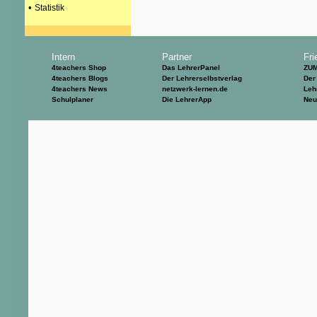
•
Statistik
Intern
Partner
Fri
4teachers Shop
Das LehrerPanel
ZU
4teachers Blogs
Der Lehrerselbstverlag
Der
4teachers News
netzwerk-lernen.de
Leh
Schulplaner
Die LehrerApp
Neu