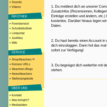
•
Sounds
1. Du meldest dich an unserer Comm
•
Videos
Zusatzinfos (Rezensionen, Kollegen
Einträge erstellen und ändern, etc.)
INFOTHEK
kostenlos. Darüber hinaus legen wi
•
Forenbereich
Daten.
•
Schulbibliothek
•
Linkportal
•
Just4tea
2. Du hast bereits einen Account in
•
Wiki
dich einzuloggen. Dann hol das mal 
sofort zur Verfügung!
SERVICE
•
Shop4teachers
•
Kürzere URLs
3. Du begnügst dich weiterhin mit d
•
4teachers Blogs
stehen.
•
News4teachers
•
Stellenangebote
ÜBER UNS
•
Kontakt
•
Was bringt's?
•
Mediadaten