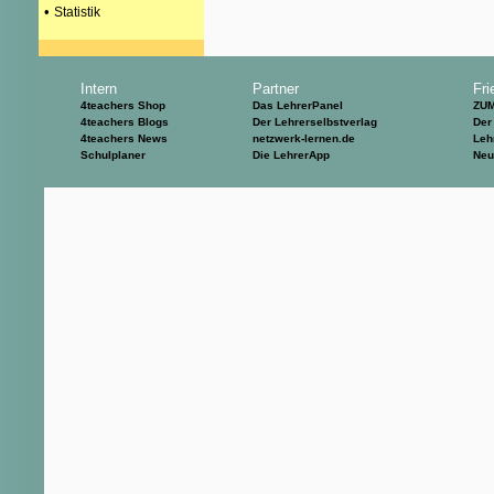
•
Statistik
Intern
Partner
Fri
4teachers Shop
Das LehrerPanel
ZU
4teachers Blogs
Der Lehrerselbstverlag
Der
4teachers News
netzwerk-lernen.de
Leh
Schulplaner
Die LehrerApp
Neu