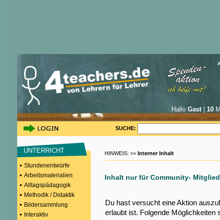
Hallo
Gast
|
10
Mi
SUCHE:
UNTERRICHT
HINWEIS: >>
Interner Inhalt
•
Stundenentwürfe
•
Arbeitsmaterialien
Inhalt nur für Community- Mitglied
•
Alltagspädagogik
•
Methodik / Didaktik
Du hast versucht eine Aktion auszu
•
Bildersammlung
erlaubt ist. Folgende Möglichkeiten 
•
Interaktiv