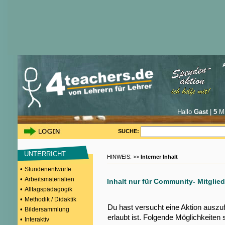
Hallo
Gast
|
5
Mi
SUCHE:
UNTERRICHT
HINWEIS: >>
Interner Inhalt
•
Stundenentwürfe
•
Arbeitsmaterialien
Inhalt nur für Community- Mitglied
•
Alltagspädagogik
•
Methodik / Didaktik
Du hast versucht eine Aktion auszu
•
Bildersammlung
erlaubt ist. Folgende Möglichkeiten 
•
Interaktiv