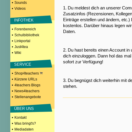
•
Sounds
1. Du meldest dich an unserer Comm
•
Videos
Zusatzinfos (Rezensionen, Kollegen
Einträge erstellen und ändern, etc.)
INFOTHEK
kostenlos. Darüber hinaus legen wi
•
Forenbereich
Daten.
•
Schulbibliothek
•
Linkportal
•
Just4tea
2. Du hast bereits einen Account in
•
Wiki
dich einzuloggen. Dann hol das mal 
sofort zur Verfügung!
SERVICE
•
Shop4teachers
•
Kürzere URLs
3. Du begnügst dich weiterhin mit d
•
4teachers Blogs
stehen.
•
News4teachers
•
Stellenangebote
ÜBER UNS
•
Kontakt
•
Was bringt's?
•
Mediadaten