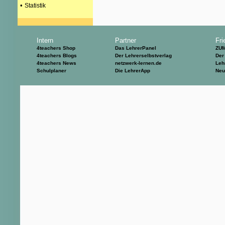
•
Statistik
Intern
Partner
Fri
4teachers Shop
Das LehrerPanel
ZU
4teachers Blogs
Der Lehrerselbstverlag
Der
4teachers News
netzwerk-lernen.de
Leh
Schulplaner
Die LehrerApp
Neu