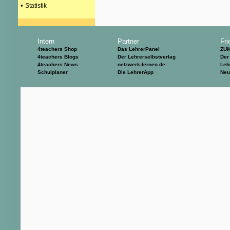
•
Statistik
Intern
Partner
Fri
4teachers Shop
Das LehrerPanel
ZU
4teachers Blogs
Der Lehrerselbstverlag
Der
4teachers News
netzwerk-lernen.de
Leh
Schulplaner
Die LehrerApp
Neu