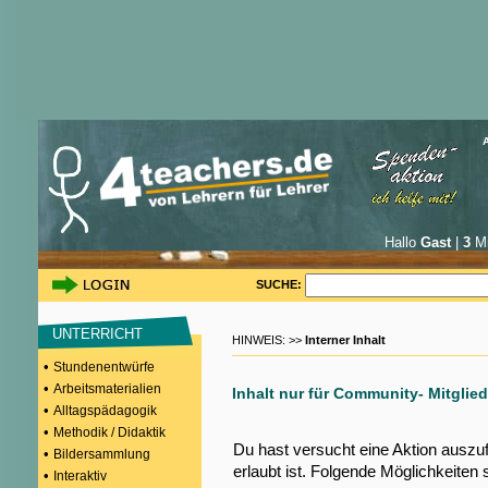
Hallo
Gast
|
3
Mi
SUCHE:
UNTERRICHT
HINWEIS: >>
Interner Inhalt
•
Stundenentwürfe
•
Arbeitsmaterialien
Inhalt nur für Community- Mitglied
•
Alltagspädagogik
•
Methodik / Didaktik
Du hast versucht eine Aktion auszu
•
Bildersammlung
erlaubt ist. Folgende Möglichkeiten 
•
Interaktiv