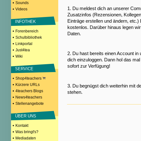
•
Sounds
1. Du meldest dich an unserer Comm
•
Videos
Zusatzinfos (Rezensionen, Kollegen
Einträge erstellen und ändern, etc.)
INFOTHEK
kostenlos. Darüber hinaus legen wi
•
Forenbereich
Daten.
•
Schulbibliothek
•
Linkportal
•
Just4tea
2. Du hast bereits einen Account in
•
Wiki
dich einzuloggen. Dann hol das mal 
sofort zur Verfügung!
SERVICE
•
Shop4teachers
•
Kürzere URLs
3. Du begnügst dich weiterhin mit d
•
4teachers Blogs
stehen.
•
News4teachers
•
Stellenangebote
ÜBER UNS
•
Kontakt
•
Was bringt's?
•
Mediadaten