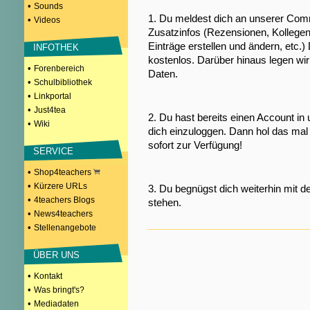
•
Sounds
1. Du meldest dich an unserer Comm
•
Videos
Zusatzinfos (Rezensionen, Kollegen
Einträge erstellen und ändern, etc.)
INFOTHEK
kostenlos. Darüber hinaus legen wi
•
Forenbereich
Daten.
•
Schulbibliothek
•
Linkportal
•
Just4tea
2. Du hast bereits einen Account in
•
Wiki
dich einzuloggen. Dann hol das mal 
sofort zur Verfügung!
SERVICE
•
Shop4teachers
•
Kürzere URLs
3. Du begnügst dich weiterhin mit d
•
4teachers Blogs
stehen.
•
News4teachers
•
Stellenangebote
ÜBER UNS
•
Kontakt
•
Was bringt's?
•
Mediadaten