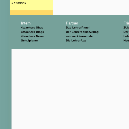
•
Statistik
Intern
Partner
Fri
4teachers Shop
Das LehrerPanel
ZU
4teachers Blogs
Der Lehrerselbstverlag
Der
4teachers News
netzwerk-lernen.de
Leh
Schulplaner
Die LehrerApp
Neu