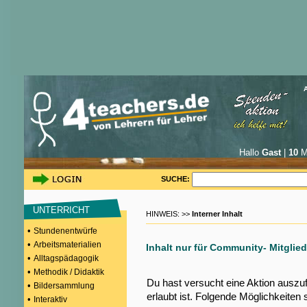
Hallo
Gast
|
10
Mi
SUCHE:
UNTERRICHT
HINWEIS: >>
Interner Inhalt
•
Stundenentwürfe
•
Arbeitsmaterialien
Inhalt nur für Community- Mitglied
•
Alltagspädagogik
•
Methodik / Didaktik
Du hast versucht eine Aktion auszu
•
Bildersammlung
erlaubt ist. Folgende Möglichkeiten 
•
Interaktiv