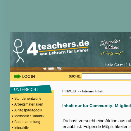
Hallo
Gast
|
1
M
SUCHE:
UNTERRICHT
HINWEIS: >>
Interner Inhalt
•
Stundenentwürfe
•
Arbeitsmaterialien
Inhalt nur für Community- Mitglied
•
Alltagspädagogik
•
Methodik / Didaktik
Du hast versucht eine Aktion auszu
•
Bildersammlung
erlaubt ist. Folgende Möglichkeiten 
•
Interaktiv