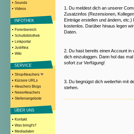
•
Sounds
1. Du meldest dich an unserer Comm
•
Videos
Zusatzinfos (Rezensionen, Kollegen
Einträge erstellen und ändern, etc.)
INFOTHEK
kostenlos. Darüber hinaus legen wi
•
Forenbereich
Daten.
•
Schulbibliothek
•
Linkportal
•
Just4tea
2. Du hast bereits einen Account in
•
Wiki
dich einzuloggen. Dann hol das mal 
sofort zur Verfügung!
SERVICE
•
Shop4teachers
•
Kürzere URLs
3. Du begnügst dich weiterhin mit d
•
4teachers Blogs
stehen.
•
News4teachers
•
Stellenangebote
ÜBER UNS
•
Kontakt
•
Was bringt's?
•
Mediadaten