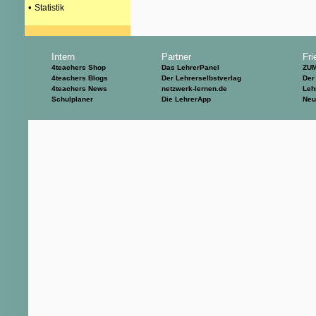
•
Statistik
Intern
Partner
Fri
4teachers Shop
Das LehrerPanel
ZU
4teachers Blogs
Der Lehrerselbstverlag
Der
4teachers News
netzwerk-lernen.de
Leh
Schulplaner
Die LehrerApp
Neu