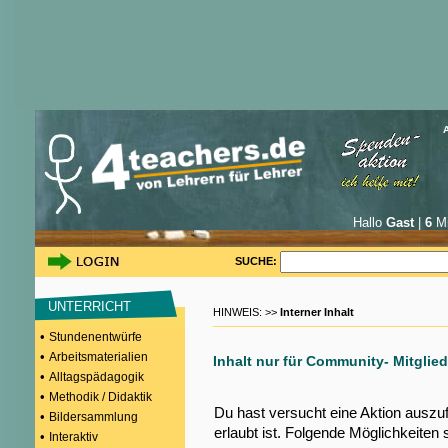
Hallo
Gast
|
6
Mi
SUCHE:
UNTERRICHT
HINWEIS: >>
Interner Inhalt
•
Stundenentwürfe
•
Arbeitsmaterialien
Inhalt nur für Community- Mitglied
•
Alltagspädagogik
•
Methodik / Didaktik
Du hast versucht eine Aktion auszu
•
Bildersammlung
erlaubt ist. Folgende Möglichkeiten 
•
Interaktiv