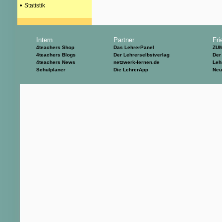
•
Statistik
Intern
Partner
Fri
4teachers Shop
Das LehrerPanel
ZU
4teachers Blogs
Der Lehrerselbstverlag
Der
4teachers News
netzwerk-lernen.de
Leh
Schulplaner
Die LehrerApp
Neu