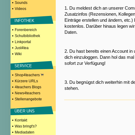
•
Sounds
1. Du meldest dich an unserer Comm
•
Videos
Zusatzinfos (Rezensionen, Kollegen
Einträge erstellen und ändern, etc.)
INFOTHEK
kostenlos. Darüber hinaus legen wi
•
Forenbereich
Daten.
•
Schulbibliothek
•
Linkportal
•
Just4tea
2. Du hast bereits einen Account in
•
Wiki
dich einzuloggen. Dann hol das mal 
sofort zur Verfügung!
SERVICE
•
Shop4teachers
•
Kürzere URLs
3. Du begnügst dich weiterhin mit d
•
4teachers Blogs
stehen.
•
News4teachers
•
Stellenangebote
ÜBER UNS
•
Kontakt
•
Was bringt's?
•
Mediadaten