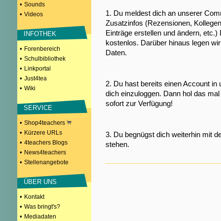
•
Sounds
1. Du meldest dich an unserer Comm
•
Videos
Zusatzinfos (Rezensionen, Kollegen
Einträge erstellen und ändern, etc.)
INFOTHEK
kostenlos. Darüber hinaus legen wi
•
Forenbereich
Daten.
•
Schulbibliothek
•
Linkportal
•
Just4tea
2. Du hast bereits einen Account in
•
Wiki
dich einzuloggen. Dann hol das mal 
sofort zur Verfügung!
SERVICE
•
Shop4teachers
•
Kürzere URLs
3. Du begnügst dich weiterhin mit d
•
4teachers Blogs
stehen.
•
News4teachers
•
Stellenangebote
ÜBER UNS
•
Kontakt
•
Was bringt's?
•
Mediadaten