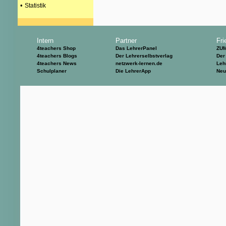
•
Statistik
Intern
Partner
Fri
4teachers Shop
Das LehrerPanel
ZU
4teachers Blogs
Der Lehrerselbstverlag
Der
4teachers News
netzwerk-lernen.de
Leh
Schulplaner
Die LehrerApp
Neu