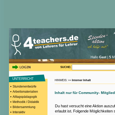
Hallo
Gast
|
5
Mi
SUCHE:
UNTERRICHT
HINWEIS: >>
Interner Inhalt
•
Stundenentwürfe
•
Arbeitsmaterialien
Inhalt nur für Community- Mitglied
•
Alltagspädagogik
•
Methodik / Didaktik
Du hast versucht eine Aktion auszu
•
Bildersammlung
erlaubt ist. Folgende Möglichkeiten 
•
Interaktiv