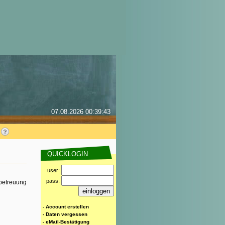
07.08.2026 00:39:43
QUICKLOGIN
user:
pass:
rbetreuung
- Account erstellen
- Daten vergessen
- eMail-Bestätigung