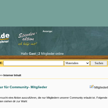
Anzeige:
Hallo
Gast
|
2
Mitglieder online
E:
 >>
Interner Inhalt
nur für Community- Mitglieder
Mitgliede
rsucht eine Aktion auszuführen, die nur Mitgliedern unserer Community erlaubt ist. Folgende
ten stehen dir zur Wahl: