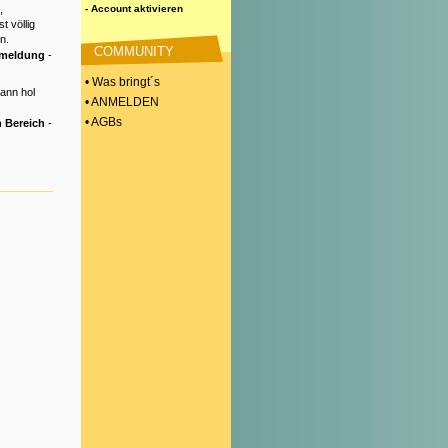
,
- Account aktivieren
t völlig
n.
COMMUNITY
nmeldung
-
• Was bringt´s
Dann hol
• ANMELDEN
• AGBs
 Bereich
-