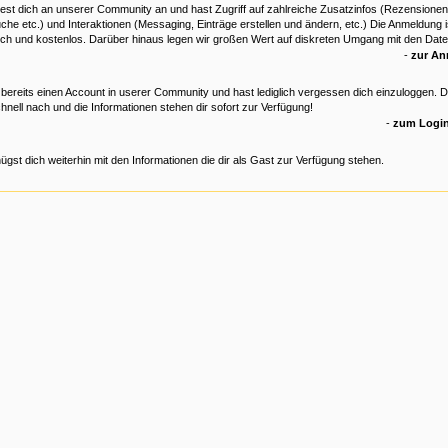
est dich an unserer Community an und hast Zugriff auf zahlreiche Zusatzinfos (Rezensionen
che etc.) und Interaktionen (Messaging, Einträge erstellen und ändern, etc.) Die Anmeldung is
ich und kostenlos. Darüber hinaus legen wir großen Wert auf diskreten Umgang mit den Date
-
zur A
 bereits einen Account in userer Community und hast lediglich vergessen dich einzuloggen. 
hnell nach und die Informationen stehen dir sofort zur Verfügung!
-
zum Login
ügst dich weiterhin mit den Informationen die dir als Gast zur Verfügung stehen.