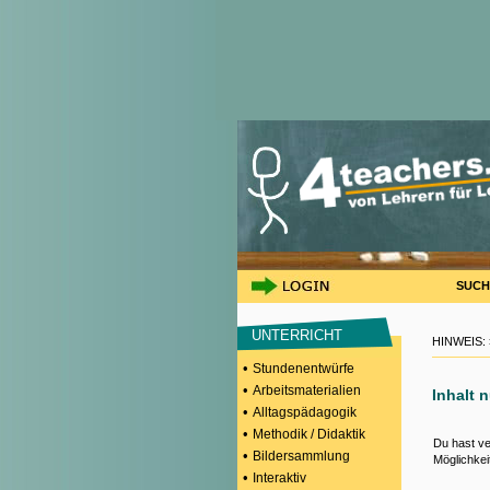
SUCH
UNTERRICHT
HINWEIS:
•
Stundenentwürfe
•
Arbeitsmaterialien
Inhalt 
•
Alltagspädagogik
•
Methodik / Didaktik
Du hast ve
•
Bildersammlung
Möglichkei
•
Interaktiv